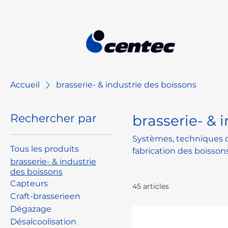
Accueil
brasserie- & industrie des boissons
Rechercher par
brasserie- & 
Systèmes, techniques d
Tous les produits
fabrication des boisson
brasserie- & industrie
construction de nouveau
des boissons
mettant l'accent sur la s
Capteurs
45 articles
Craft-brasserieen
Dégazage
Désalcoolisation