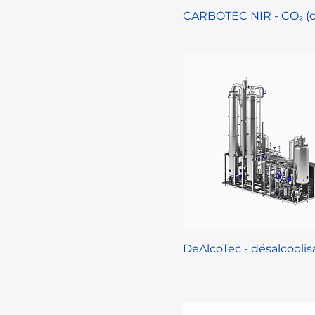
CARBOTEC NIR - CO₂ (o
DeAlcoTec - désalcoolis