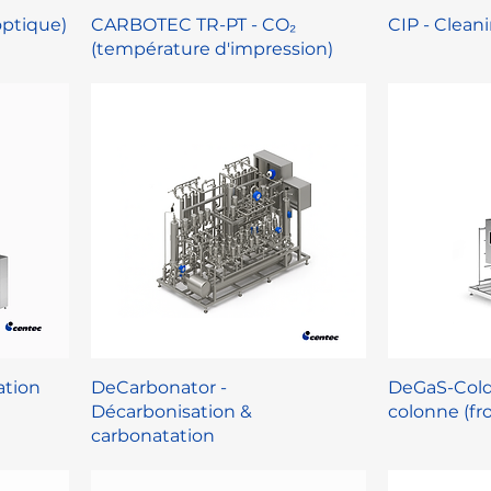
ptique)
CARBOTEC TR-PT - CO₂
CIP - Cleani
(température d'impression)
ation
DeCarbonator -
DeGaS-Cold
Décarbonisation &
colonne (fro
carbonatation