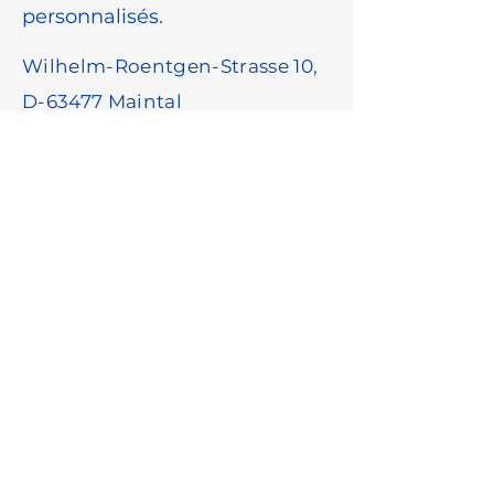
personnalisés.
Wilhelm-Roentgen-Strasse 10,
D-63477 Maintal
info@centec.de
+49 6181 18780
Prénom
*
Nom
*
Adresse e-mail
*