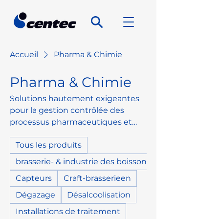
Accueil
Pharma & Chimie
Pharma & Chimie
Solutions hautement exigeantes
pour la gestion contrôlée des
processus pharmaceutiques et
chimiques. Focus sur la gestion
Tous les produits
des médias hygiéniques, étapes
documentables et intégration
brasserie- & industrie des boissons
fiable.
Capteurs
Craft-brasserieen
Dégazage
Désalcoolisation
Installations de traitement