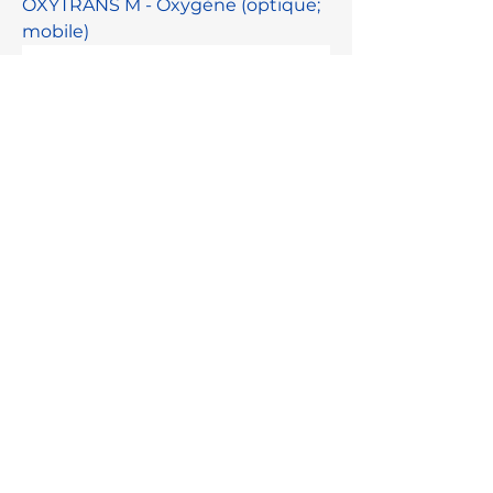
OXYTRANS M - Oxygène (optique;
mobile)
OXYTRANS TR - Oxygène (optique;
en ligne)