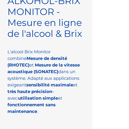
ALKOHOL-BRIX
MONITOR -
Mesure en ligne
de l'alcool & Brix
L'alcool Brix Monitor
combine
Mesure de densité
(RHOTEC)
et
Mesure de la vitesse
acoustique (SONATEC)
dans un
système. Adapté aux applications
exigeant
sensibilité maximale
et
très haute précision
–
avec:
utilisation simple
et
fonctionnement sans
maintenance
.