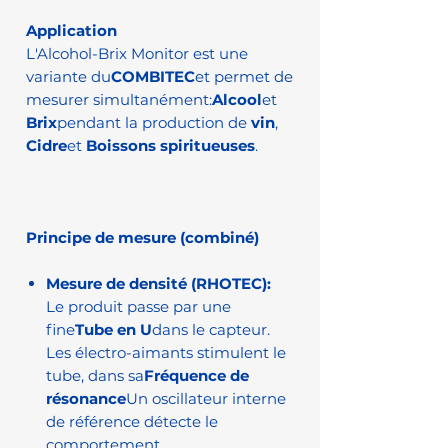
Application
L'Alcohol-Brix Monitor est une
variante du
COMBITEC
et permet de
mesurer simultanément:
Alcool
et
Brix
pendant la production de
vin
,
Cidre
et
Boissons spiritueuses
.
Principe de mesure (combiné)
Mesure de densité (RHOTEC):
Le produit passe par une
fine
Tube en U
dans le capteur.
Les électro-aimants stimulent le
tube, dans sa
Fréquence de
résonance
Un oscillateur interne
de référence détecte le
comportement