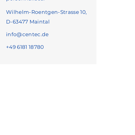
Wilhelm-Roentgen-Strasse 10,
D-63477 Maintal
info@centec.de
+49 6181 18780
Prénom
*
Nom
*
Adresse e-mail
*
Nom de la société