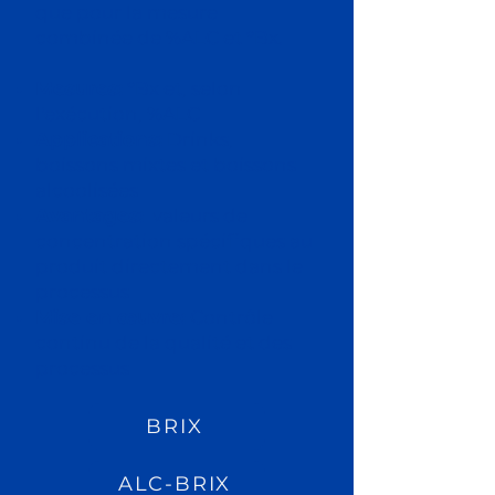
que pour la mesure
combinée de %ALC et °Bx.
Mesures:
°Bx et, selon
l'exécution, %ALC
Applications:
Drinks,
boissons mixtes et boissons
alcoolisées
Avantages:
valeurs de
concentration spécifiques au
produit directement dans le
processus
Mise en œuvre:
Contrôle
continu de la qualité et des
processus
BRIX
ALC-BRIX