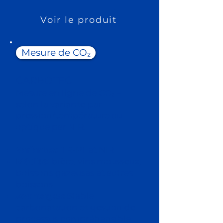
Voir le produit
Mesure de CO₂
CARBOTEC
Mesure en ligne de CO₂ –
selon la variante par
pression/température ou
optique par NIR.
Variantes:
TR-PT et NIR
Médias:
bière, vins mousseux,
boissons gazeuses et autres
boissons
Avantages:
Stable
carbonatation et gestion de
processus compréhensible