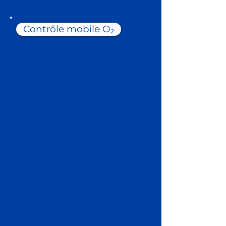
Contrôle mobile O₂
OXYTRANS M
Unité de mesure portable
pour les contrôles O₂ mobiles
dans les liquides et les gaz.
Mise en œuvre:
Service,
contrôle et vérification
Avantages:
Supplément à la
surveillance stationnaire des
processus
Portable & #160;:
pour les
mesures sur site en service
Pratique:
A compétence pour
les tâches d'essai et de
contrôle