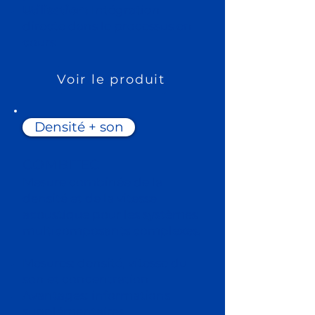
Utilisation:
Intégration
directe dans le processus en
cours
Voir le produit
Densité + son
COMBITEC
Mesure combinée de la
densité et de la vitesse
acoustique pour les systèmes
multicomposants complexes.
Mesures: densité, vitesse du
son et concentration
Avantages: informations
supplémentaires