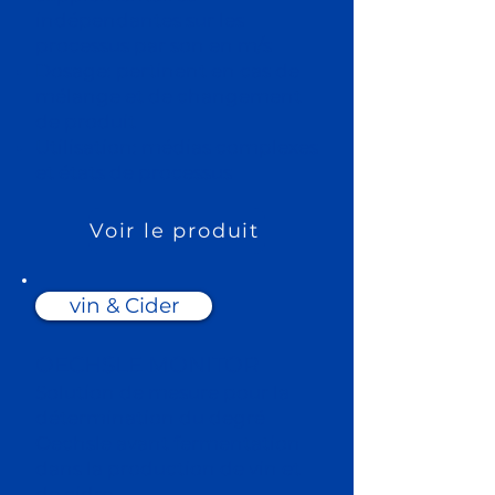
indépendantes sur les
processus par son en m/s
Dosage: pertinent en cas de
mélange et de changement
de produit
Utilisation: médias complexes
et états de processus
Voir le produit
vin & Cider
OECHSLE MONITOR
Solution de mesure pour la
détermination du degré
Oechsle avant fermentation
dans la production de vin et
de cidre.