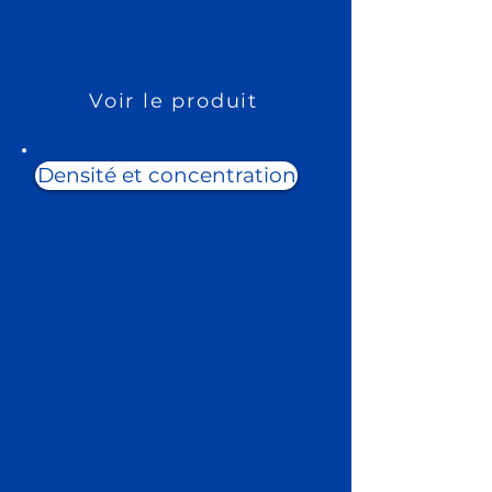
continue au lieu de
l'échantillonnage retardé
Voir le produit
Densité et concentration
RHOTEC
Capteur de densité de haute
précision pour la mesure de
densité et de concentration
en fonctionnement continu.
Principe de mesure
:
principe du tube oscillant
Fluides typiques :
acides,
alcalis, graisses, émulsions et
solvants