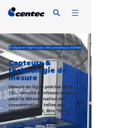
Analyse en ligne pour des processus stables
Capteurs &
technologie de
mesure
Mesure en ligne précise de O₂,
CO₂, densité et vitesse sonore
pour la détermination des
concentrations telles que
l'alcool, l'extrait, Brix °Bx et
Oechsle °Oe.
Votre valeur ajoutée