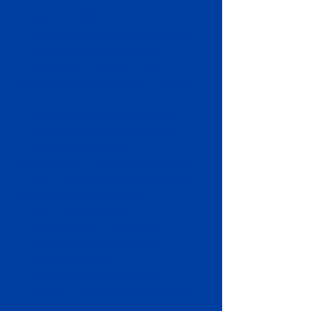
OXYSTEAM
Solution de mesure pour les
tâches liées à O₂ dans le
dégazage de l'eau et les
processus proches de l'utility.
Utilisation:
surveillance O₂
conditions critiques dans
dégazage de l'eau
Avantages:
Amélioration de
l'évaluation des processus sur
la base de données de
mesure continue
Référence EMS:
Base de
données robuste pour la
transparence et
l'optimisation en service
Mise en œuvre:
Sensuel pour
les stratégies d'exploitation