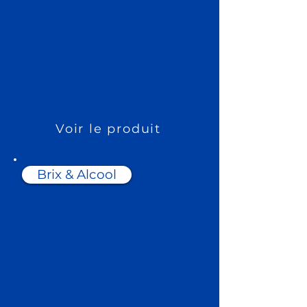
Utilité :
valeurs de
concentration fiables
directement issues du
procédé
Utilisation :
applications
hygiéniques et industrielles
Voir le produit
Brix & Alcool
BRIX MONITOR /
ALCOHOL-BRIX
MONITOR
Systèmes de mesure en ligne
de la teneur en sucre dans les
liquides non alcoolisés ainsi