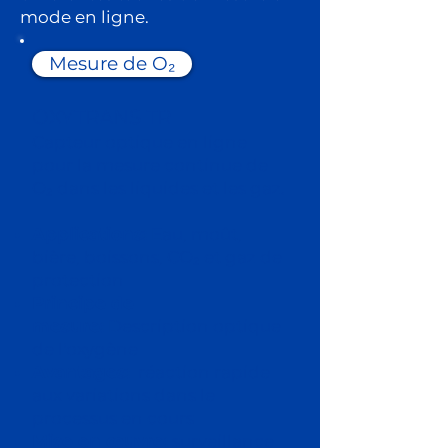
mode en ligne.
Mesure de O₂
OXYTRANS TR
Capteur optique en ligne
pour la mesure continue de
O₂ dans les liquides et les gaz.
Applications:
Eau, moût,
bière, boissons, CO₂ et gaz de
protection
Principe de
mesure:
Description optique
de l'oxygène
Avantages:
réaction rapide
aux variations dans le
processus en cours
Mise en œuvre:
surveillance