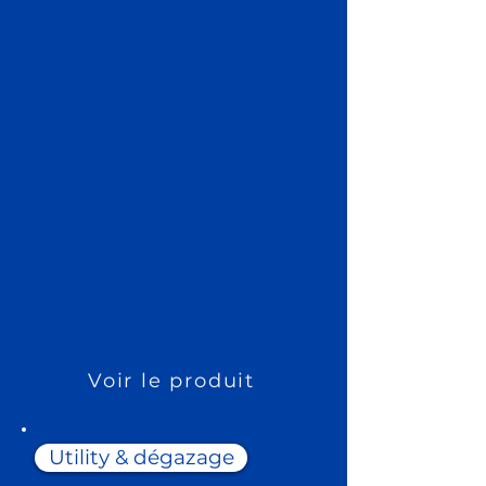
Grandeur mesurée :
°Oe
comme grandeur de
référence pertinente dans les
applications vin
Applications :
moût, vin et
cidre
Utilité :
évaluation adaptée à
l'application directement
dans le procédé
Utilisation :
là où, dans le
domaine du vin, °Oe est
déterminant et non °P ou °Bx
Voir le produit
Utility & dégazage