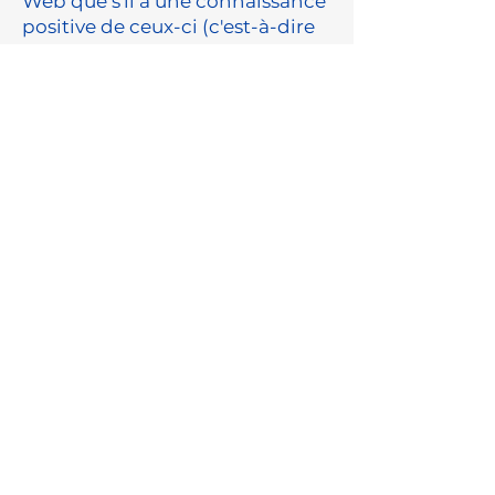
Web que s'il a une connaissance
positive de ceux-ci (c'est-à-dire
d'un contenu illégal ou criminel)
et qu'il est techniquement et
raisonnablement possible à
l'éditeur d'empêcher leur
utilisation. Toutefois, la loi sur les
téléservices n'oblige pas
l'éditeur à vérifier en
permanence le contenu
étranger.
Centec GmbH
Wilhelm-Roentgen-Str. 10
D-63477 Maintal, Germany
+49 6181 1878-0
info@centec.de