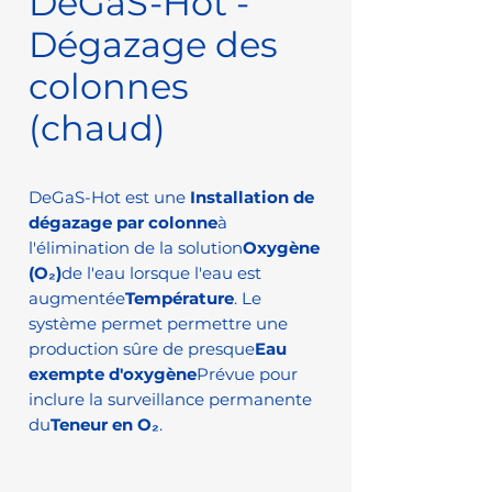
DeGaS-Hot -
Dégazage des
colonnes
(chaud)
DeGaS-Hot est une
Installation de
dégazage par colonne
à
l'élimination de la solution
Oxygène
(O₂)
de l'eau lorsque l'eau est
augmentée
Température
. Le
système permet permettre une
production sûre de presque
Eau
exempte d'oxygène
Prévue pour
inclure la surveillance permanente
du
Teneur en O₂
.