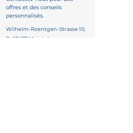
offres et des conseils
personnalisés.
Wilhelm-Roentgen-Strasse 10,
D-63477 Maintal
info@centec.de
+49 6181 18780
Prénom
*
Nom
*
Adresse e-mail
*