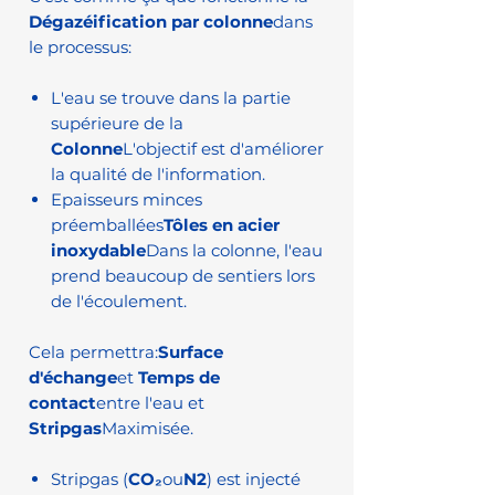
Dégazéification par colonne
dans
le processus:
L'eau se trouve dans la partie
supérieure de la
Colonne
L'objectif est d'améliorer
la qualité de l'information.
Epaisseurs minces
préemballées
Tôles en acier
inoxydable
Dans la colonne, l'eau
prend beaucoup de sentiers lors
de l'écoulement.
Cela permettra:
Surface
d'échange
et
Temps de
contact
entre l'eau et
Stripgas
Maximisée.
Stripgas (
CO₂
ou
N2
) est injecté