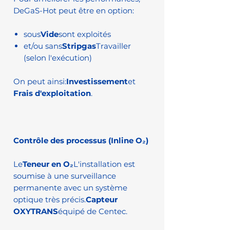
DeGaS-Hot peut être en option:
sous
Vide
sont exploités
et/ou sans
Stripgas
Travailler
(selon l'exécution)
On peut ainsi:
Investissement
et
Frais d'exploitation
.
Contrôle des processus (Inline O₂)
Le
Teneur en O₂
L'installation est
soumise à une surveillance
permanente avec un système
optique très précis.
Capteur
OXYTRANS
équipé de Centec.