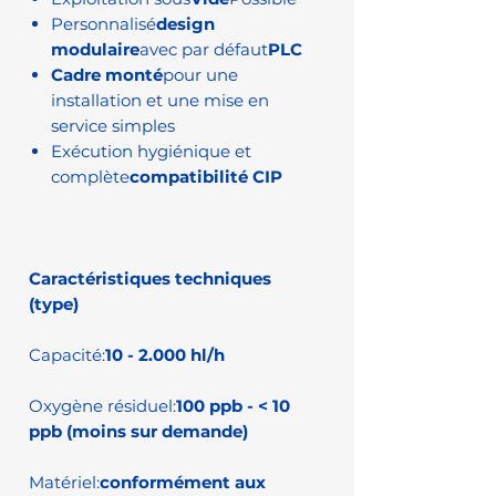
Personnalisé
design
modulaire
avec par défaut
PLC
Cadre monté
pour une
installation et une mise en
service simples
Exécution hygiénique et
complète
compatibilité CIP
Caractéristiques techniques
(type)
Capacité:
10 - 2.000 hl/h
Oxygène résiduel:
100 ppb - < 10
ppb (moins sur demande)
Matériel:
conformément aux