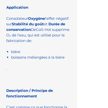
Application
Consolateur
Oxygène
l'effet négatif
sur
Stabilité du goût
et
Durée de
conservation
DeGaS-Hot supprime
O₂ de l'eau, qui est utilisé pour la
fabrication de:
bière
boissons mélangées à la bière
.
Description / Principe de
fonctionnement
C'est comme ça que fonctionne la