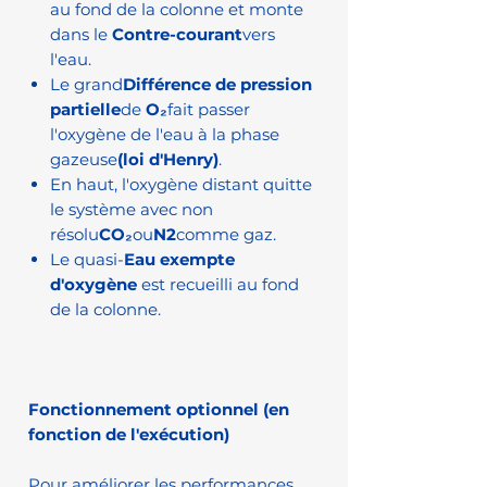
au fond de la colonne et monte
dans le
Contre-courant
vers
l'eau.
Le grand
Différence de pression
partielle
de
O₂
fait passer
l'oxygène de l'eau à la phase
gazeuse
(loi d'Henry)
.
En haut, l'oxygène distant quitte
le système avec non
résolu
CO₂
ou
N2
comme gaz.
Le quasi-
Eau exempte
d'oxygène
est recueilli au fond
de la colonne.
Fonctionnement optionnel (en
fonction de l'exécution)
Pour améliorer les performances,