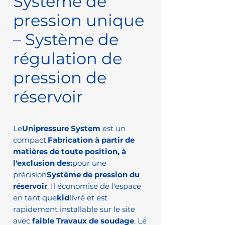
Système de
pression unique
– Système de
régulation de
pression de
réservoir
Le
Unipressure System
est un
compact,
Fabrication à partir de
matières de toute position, à
l'exclusion des:
pour une
précision
Système de pression du
réservoir
. Il économise de l'espace
en tant que
kid
livré et est
rapidement installable sur le site
avec
faible
Travaux de soudage
. Le