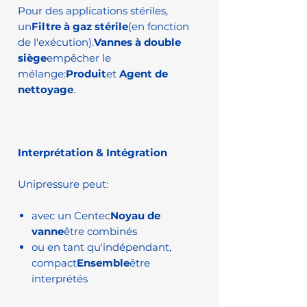
Pour des applications stériles,
un
Filtre à gaz stérile
(en fonction
de l'exécution).
Vannes à double
siège
empêcher le
mélange:
Produit
et
Agent de
nettoyage
.
Interprétation & Intégration
Unipressure peut:
avec un Centec
Noyau de
vanne
être combinés
ou en tant qu'indépendant,
compact
Ensemble
être
interprétés