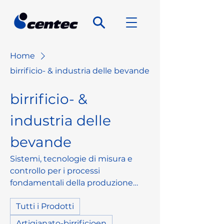
Home
birrificio- & industria delle bevande
birrificio- &
industria delle
bevande
Sistemi, tecnologie di misura e
controllo per i processi
fondamentali della produzione
bevande. Selezione di componenti
Tutti i Prodotti
e sistemi per la nuova costruzione,
aggiornamento o funzionamento
Artigianato-birrificioen