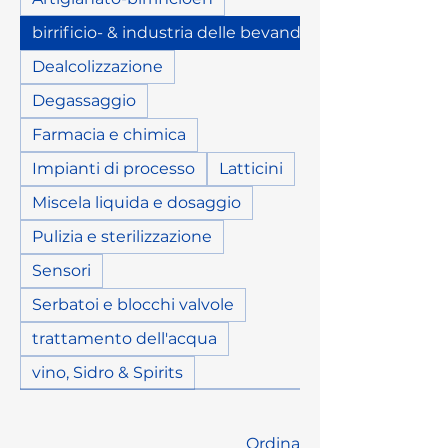
in corso con un focus sulla stabilità
birrificio- & industria delle bevande
e la disponibilità.
Dealcolizzazione
Degassaggio
Farmacia e chimica
Impianti di processo
Latticini
Miscela liquida e dosaggio
Pulizia e sterilizzazione
Sensori
Serbatoi e blocchi valvole
trattamento dell'acqua
vino, Sidro & Spirits
Ordina