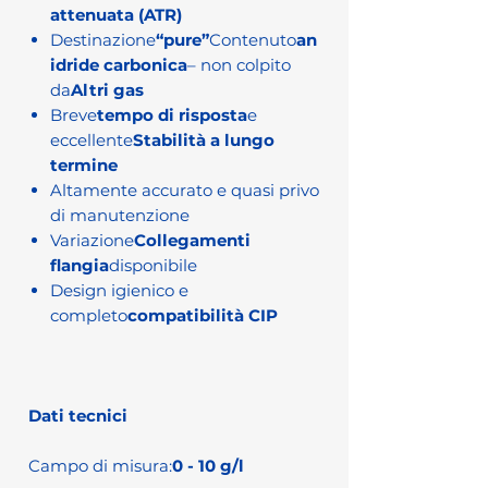
attenuata (ATR)
Destinazione
“pure”
Contenuto
an
idride carbonica
– non colpito
da
Altri gas
Breve
tempo di risposta
e
eccellente
Stabilità a lungo
termine
Altamente accurato e quasi privo
di manutenzione
Variazione
Collegamenti
flangia
disponibile
Design igienico e
completo
compatibilità CIP
Dati tecnici
Campo di misura:
0 - 10 g/l