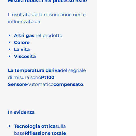
Misura robusta nel processo reale
Il risultato della misurazione non è
influenzato da:
Altri gas
nel prodotto
Colore
La vita
Viscosità
La temperatura deriva
del segnale
di misura sono
Pt100
Sensore
Automatico
compensato
.
In evidenza
Tecnologia ottica
sulla
base
Riflessione totale