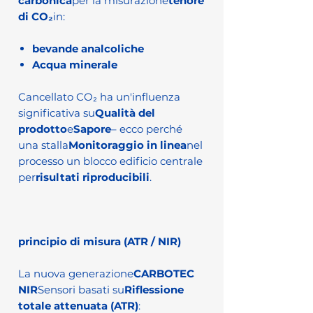
carbonica
per la misurazione
tenore
di CO₂
in:
bevande analcoliche
Acqua minerale
Cancellato CO₂ ha un'influenza
significativa su
Qualità del
prodotto
e
Sapore
– ecco perché
una stalla
Monitoraggio in linea
nel
processo un blocco edificio centrale
per
risultati riproducibili
.
principio di misura (ATR / NIR)
La nuova generazione
CARBOTEC
NIR
Sensori basati su
Riflessione
totale attenuata (ATR)
: