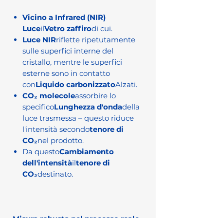
Vicino a Infrared (NIR)
Luce
il
Vetro zaffiro
di cui.
Luce NIR
riflette ripetutamente
sulle superfici interne del
cristallo, mentre le superfici
esterne sono in contatto
con
Liquido carbonizzato
Alzati.
CO₂ molecole
assorbire lo
specifico
Lunghezza d'onda
della
luce trasmessa – questo riduce
l'intensità secondo
tenore di
CO₂
nel prodotto.
Da questo
Cambiamento
dell'intensità
il
tenore di
CO₂
destinato.