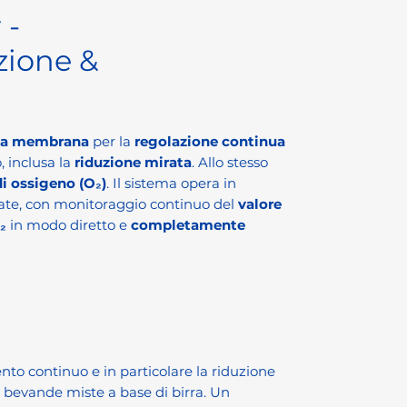
 -
zione &
 a membrana
per la
regolazione continua
, inclusa la
riduzione mirata
. Allo stesso
di ossigeno (O₂)
. Il sistema opera in
late, con monitoraggio continuo del
valore
₂
in modo diretto e
completamente
nto continuo e in particolare la riduzione
e bevande miste a base di birra. Un