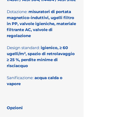
Dotazione:
misuratori di portata
magnetico-induttivi, ugelli filtro
in PP, valvole igieniche, materiale
filtrante AC, valvole di
regolazione
Design standard:
igienico, ≥ 60
ugelli/m², spazio di retrolavaggio
≥ 25 %, perdite minime di
risciacquo
Sanificazione:
acqua calda o
vapore
Opzioni