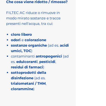
Che cosa viene ridotto / rimosso?
FILTEC AC riduce o rimuove in
modo mirato sostanze e tracce
presenti nell'acqua, tra cui:
cloro libero
odori
e
colorazione
sostanze organiche
(ad es.
acidi
umici, TOC
)
contaminanti
antropogenici
(ad
es.
edulcoranti
,
pesticidi
,
residui di farmaci
)
sottoprodotti della
disinfezione
(ad es.
trialometani / THM
,
clorammine
)