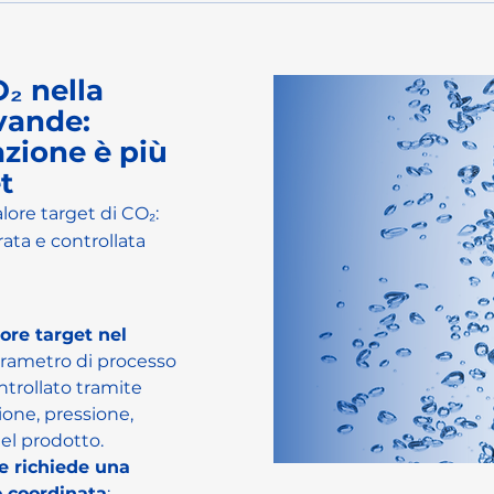
O₂ nella
vande:
zione è più
t
lore target di CO₂:
rata e controllata
ore target nel 
rametro di processo 
trollato tramite 
ione, pressione, 
el prodotto.
e richiede una 
 coordinata
: 