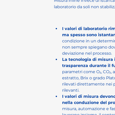
Misura inline invece di istanta
laboratorio da soli non stabili
I valori di laboratorio r
ma spesso sono istanta
condizione in un determ
non sempre spiegano dove 
deviazione nel processo.
La tecnologia di misura i
trasparenza durante il 
parametri come O₂, CO₂, al
estratto, Brix o grado Pla
rilevati direttamente nei 
rilevanti.
I valori di misura devono
nella conduzione del pr
misura, automazione e fas
lavorano insieme, il contr