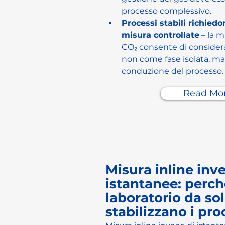
processo complessivo.
Processi stabili richied
misura controllate
 – la m
CO₂ consente di considera
non come fase isolata, ma
conduzione del processo.
Read Mo
Misura inline inve
istantanee: perché
laboratorio da so
stabilizzano i pro