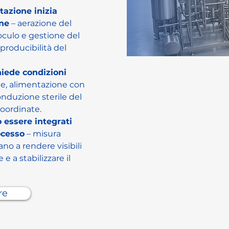
tazione inizia 
one
 – aerazione del 
culo e gestione del 
iproducibilità del 
chiede condizioni 
e, alimentazione con 
onduzione sterile del 
oordinate.
 essere integrati 
ocesso
 – misura 
no a rendere visibili 
e a stabilizzare il 
re