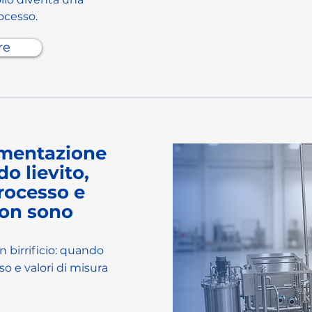
ocesso.
re
ermentazione
do lievito,
rocesso e
non sono
n birrificio: quando
so e valori di misura