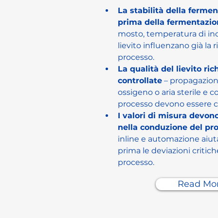
La stabilità della fermen
prima della fermentazi
mosto, temperatura di ino
lievito influenzano già la r
processo.
La qualità del lievito ri
controllate
 – propagazion
ossigeno o aria sterile e c
processo devono essere c
I valori di misura devono
nella conduzione del pr
inline e automazione aiuta
prima le deviazioni critiche 
processo.
Read Mo