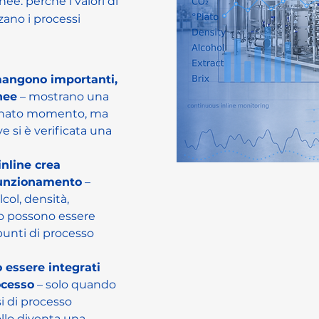
nee: perché i valori di
zzano i processi
imangono importanti, 
nee
 – mostrano una 
inato momento, ma 
si è verificata una 
nline crea 
funzionamento
 – 
col, densità, 
to possono essere 
punti di processo 
 essere integrati 
ocesso
 – solo quando 
i di processo 
ollo diventa una 