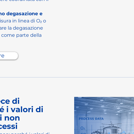
ono degasazione e 
isura in linea di O₂ o 
re la degasazione 
 come parte della 
re
ce di
 i valori di
li non
cessi