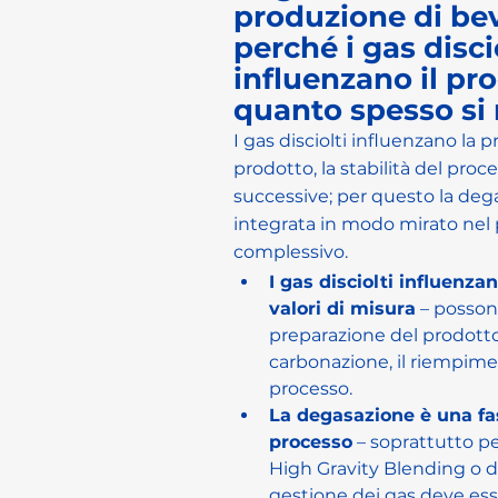
produzione di be
perché i gas disci
influenzano il pr
quanto spesso si 
I gas disciolti influenzano la 
prodotto, la stabilità del proce
successive; per questo la de
integrata in modo mirato nel
complessivo.
I gas disciolti influenzan
valori di misura
 – posson
preparazione del prodotto,
carbonazione, il riempimen
processo.
La degasazione è una fas
processo
 – soprattutto pe
High Gravity Blending o de
gestione dei gas deve esse