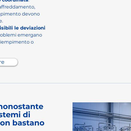
raffreddamento, 
empimento devono 
e.
sibili le deviazioni 
problemi emergano 
 riempimento o 
re
nonostante
istemi di
 non bastano