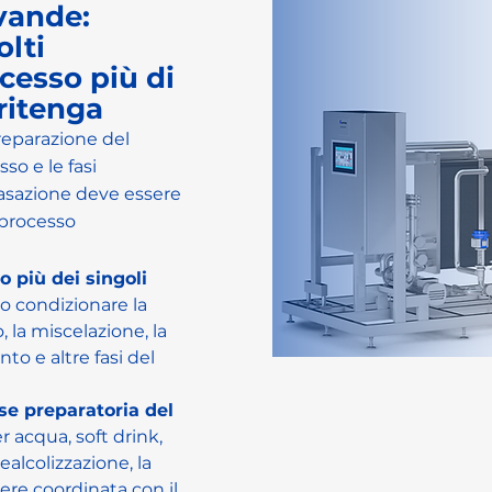
vande:
olti
ocesso più di
ritenga
preparazione del
sso e le fasi
gasazione deve essere
 processo
o più dei singoli 
o condizionare la 
 la miscelazione, la 
to e altre fasi del 
e preparatoria del 
r acqua, soft drink, 
alcolizzazione, la 
re coordinata con il 