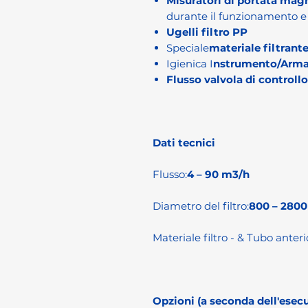
Misuratori di portata magn
durante il funzionamento e i
Ugelli filtro PP
Speciale
materiale filtrante
Igienica I
nstrumento/Arma
Flusso valvola di controll
Dati tecnici
Flusso:
4 – 90 m3/h
Diametro del filtro:
800 – 280
Materiale filtro - & Tubo anteri
Opzioni (a seconda dell'esecu