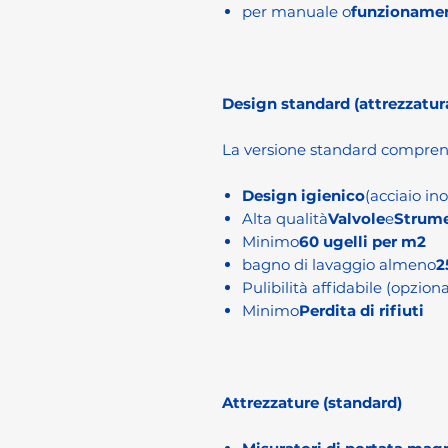
per manuale o
funzioname
Design standard (attrezzatur
La versione standard compren
Design igienico
(acciaio in
Alta qualità
Valvole
e
Strum
Minimo
60 ugelli per m2
bagno di lavaggio almeno
2
Pulibilità affidabile (opziona
Minimo
Perdita di rifiuti
Attrezzature (standard)