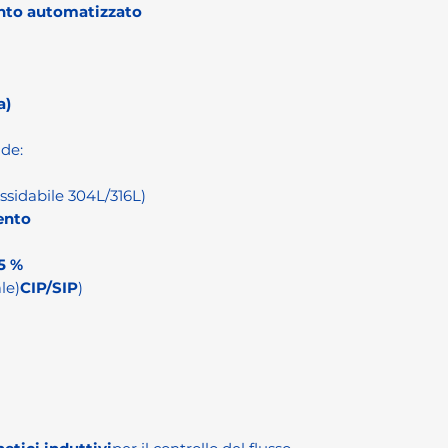
nto automatizzato
a)
de:
ossidabile 304L/316L)
ento
5 %
le)
CIP/SIP
)