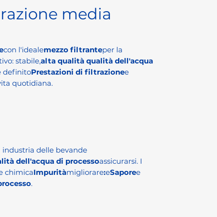
ltrazione media
e
con l'ideale
mezzo filtrante
per la
ivo: stabile,
alta qualità qualità dell'acqua
 definito
Prestazioni di filtrazione
e
ita quotidiana.
a industria delle bevande
alità dell'acqua di processo
assicurarsi. I
 e chimica
Impurità
migliorare
:
e
Sapore
e
processo
.