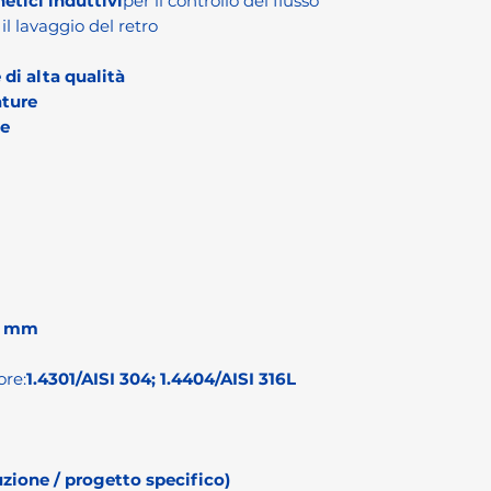
etici induttivi
per il controllo del flusso
l lavaggio del retro
 di alta qualità
ture
oe
0 mm
ore:
1.4301/AISI 304; 1.4404/AISI 316L
zione / progetto specifico)