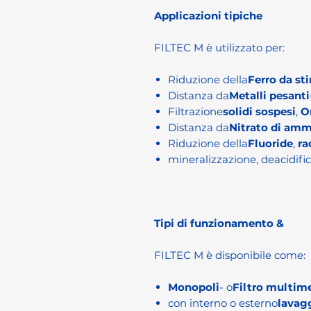
Applicazioni tipiche
FILTEC M è utilizzato per:
Riduzione della
Ferro da sti
Distanza da
Metalli pesanti
Filtrazione
solidi sospesi
,
O
Distanza da
Nitrato di am
Riduzione della
Fluoride
,
ra
mineralizzazione, deacidifi
Tipi di funzionamento &
FILTEC M è disponibile come:
Monopoli
- o
Filtro multim
con interno o esterno
lavagg