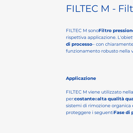
FILTEC M - Fi
FILTEC M sono
Filtro pression
rispettiva applicazione. L'obiett
di processo
– con chiaramente
funzionamento robusto nella v
Applicazione
FILTEC M viene utilizzato nell
per:
costante
e
alta qualità qu
sistemi di rimozione organica
proteggere i seguenti
Fase di 