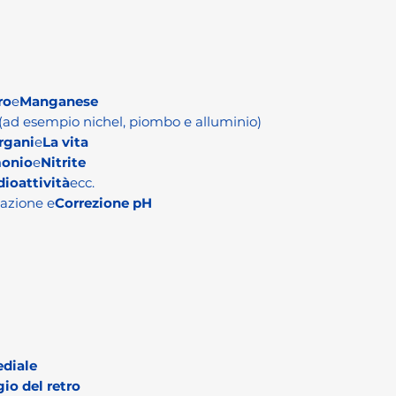
ro
e
Manganese
(ad esempio nichel, piombo e alluminio)
rgani
e
La vita
monio
e
Nitrite
dioattività
ecc.
cazione e
Correzione pH
ediale
io del retro