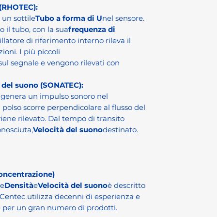
 (RHOTEC):
 un sottile
Tubo a forma di U
nel sensore.
 il tubo, con la sua
frequenza di
illatore di riferimento interno rileva il
ni. I più piccoli
sul segnale e vengono rilevati con
à del suono (SONATEC):
 genera un impulso sonoro nel
l polso scorre perpendicolare al flusso del
viene rilevato. Dal tempo di transito
onosciuta,
Velocità del suono
destinato.
concentrazione)
e
Densità
e
Velocità del suono
è descritto
entec utilizza decenni di esperienza e
ie per un gran numero di prodotti.