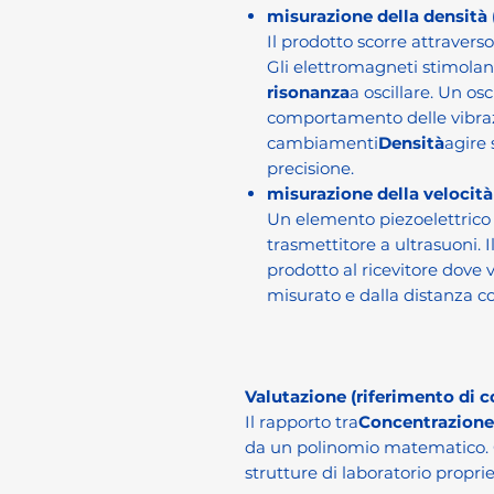
misurazione della densità
Il prodotto scorre attraverso
Gli elettromagneti stimolano
risonanza
a oscillare. Un osc
comportamento delle vibrazio
cambiamenti
Densità
agire 
precisione.
misurazione della velocit
Un elemento piezoelettrico
trasmettitore a ultrasuoni. I
prodotto al ricevitore dove 
misurato e dalla distanza c
Valutazione (riferimento di 
Il rapporto tra
Concentrazione
da un polinomio matematico. C
strutture di laboratorio propr