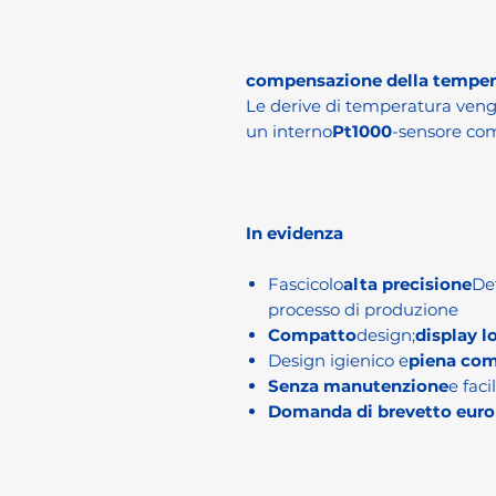
compensazione della temper
Le derive di temperatura ven
un interno
Pt1000
-sensore co
In evidenza
Fascicolo
alta precisione
De
processo di produzione
Compatto
design;
display l
Design igienico e
piena com
Senza manutenzione
e faci
Domanda di brevetto euro