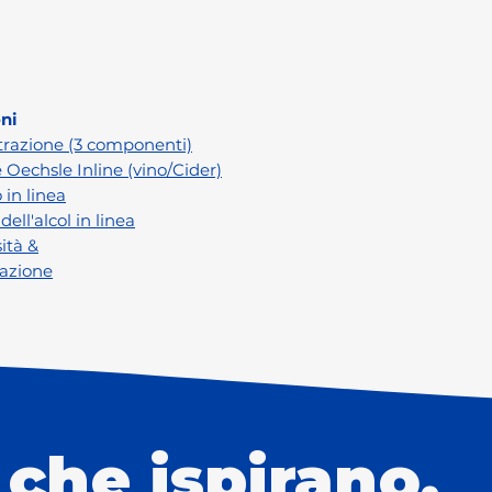
ni
trazione (3 componenti)
Oechsle Inline (vino/Cider)
 in linea
ell'alcol in linea
ità &
azione
 che ispirano.