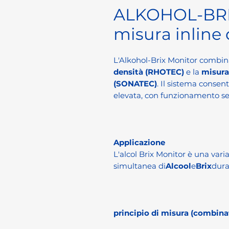
ALKOHOL-BRI
misura inline d
L'Alkohol-Brix Monitor combin
densità (RHOTEC)
e la
misura
(SONATEC)
. Il sistema consen
elevata, con funzionamento s
Applicazione
L'alcol Brix Monitor è una vari
simultanea di
Alcool
e
Brix
dura
principio di misura (combina