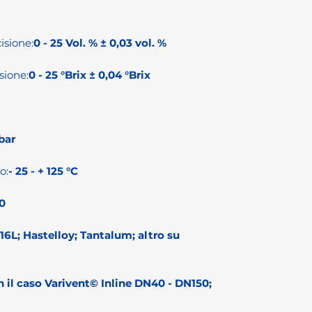
isione:
0 - 25 Vol. % ± 0,03 vol. %
sione:
0 - 25 °Brix ± 0,04 °Brix
bar
o:
- 25 - + 125 °C
0
16L; Hastelloy; Tantalum; altro su
 il caso Varivent© Inline DN40 - DN150;