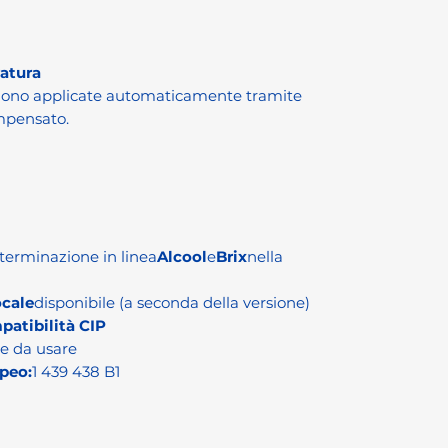
atura
gono applicate automaticamente tramite
mpensato.
terminazione in linea
Alcool
e
Brix
nella
ocale
disponibile (a seconda della versione)
patibilità CIP
le da usare
peo:
1 439 438 B1