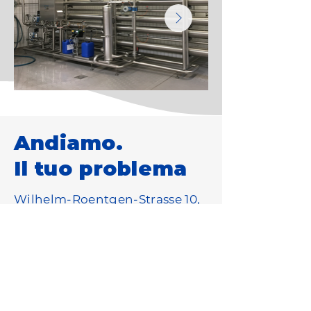
Andiamo.
Il tuo problema
Wilhelm-Roentgen-Strasse 10,
D-63477 Maintal
info@centec.de
+49 6181 18780
Avete un problema di