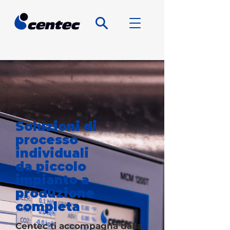
Soluzioni di
processo
individuali
da piccolo
impianto a
produzione
completa
Centec ti accompagna dalla