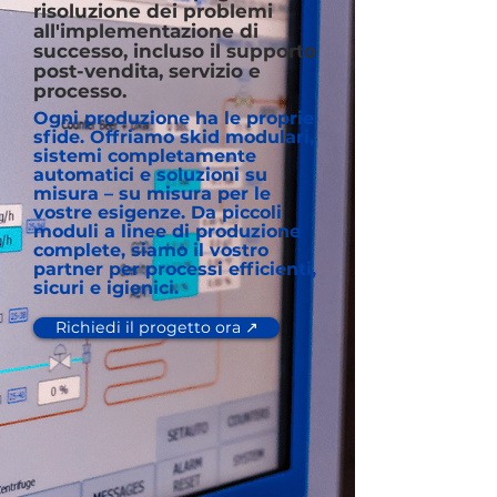
risoluzione dei problemi
all'implementazione di
successo, incluso il supporto
post-vendita, servizio e
processo.
Ogni produzione ha le proprie
sfide. Offriamo skid modulari,
sistemi completamente
automatici e soluzioni su
misura – su misura per le
vostre esigenze. Da piccoli
moduli a linee di produzione
complete, siamo il vostro
partner per processi efficienti,
sicuri e igienici.
Richiedi il progetto ora ↗️