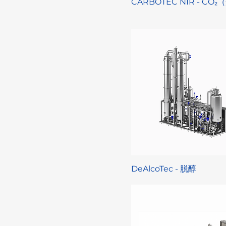
CARBOTEC NIR - CO
DeAlcoTec - 脱醇