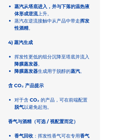
蒸汽从塔底进入，并与下落的温热液
体形成逆流
上升。
蒸汽在逆流接触中从产品中带走
挥发
性酒精
。
4) 蒸汽生成
挥发性更低的组分沉降至塔底并流入
降膜蒸发器
。
降膜蒸发器
生成用于脱醇的
蒸汽
。
含 CO₂ 产品提示
对于含
CO₂
的产品，可在前端配置
脱气
以避免起泡。
香气与酒精（可选 / 视配置而定）
香气回收
：挥发性香气可在专用
香气