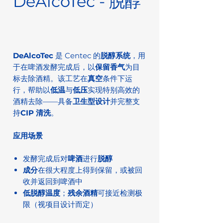
DeAlcoTec - 脱醇
DeAlcoTec
是 Centec 的
脱醇系统
，用
于在啤酒发酵完成后，以
保留香气
为目
标去除酒精。该工艺在
真空
条件下运
行，帮助以
低温
与
低压
实现特别高效的
酒精去除——具备
卫生型设计
并完整支
持
CIP 清洗
。
应用场景
发酵完成后对
啤酒
进行
脱醇
成分
在很大程度上得到保留，或被回
收并返回到啤酒中
低脱醇温度
；
残余酒精
可接近检测极
限（视项目设计而定）