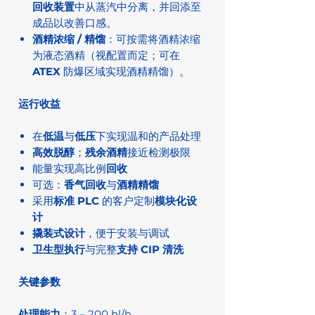
回收装置
中从蒸汽中分离，并回添至
成品以改善口感。
酒精浓缩 / 精馏
：可按需将酒精浓缩
为液态酒精（视配置而定；可在
ATEX
防爆区域实现酒精精馏）。
运行收益
在
低温
与
低压
下实现温和的产品处理
高效脱醇
；
残余酒精
接近检测极限
能量实现高比例
回收
可选：
香气回收
与
酒精精馏
采用
标准 PLC
的客户定制
模块化设
计
撬装式设计
，便于安装与调试
卫生型执行
与完整
支持 CIP 清洗
关键参数
处理能力
：3 – 200 hl/h