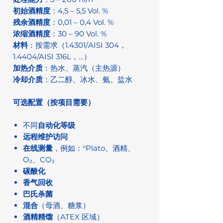
初始酒精度
：4,5 – 5,5 Vol. %
残余酒精度
：0,01 – 0,4 Vol. %
浓缩酒精度
：30 – 90 Vol. %
材料
：按需求（1.4301/AISI 304，
1.4404/AISI 316L，…）
加热介质
：热水、蒸汽（主热源）
冷却介质
：乙二醇、冰水、氨、盐水
可选配置（按项目需要）
不同
自动化等级
远程维护访问
在线测量
，例如：°Plato、酒精、
O₂、CO₂
碳酸化
香气回收
巴氏杀菌
混合
（母酒、糖浆）
酒精精馏
（ATEX 区域）