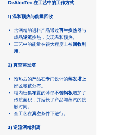
DeAlcoTec 在工艺中的工作方式
1) 温和预热与能量回收
含酒精的进料产品通过
再生换热器
与
成品
逆流
换热，实现温和预热。
工艺中的能量在很大程度上被
回收利
用
。
2) 真空蒸发塔
预热后的产品在专门设计的
蒸发塔
上
部区域被分布。
塔内密集布置的薄壁
不锈钢板
增加了
传质面积，并延长了产品与蒸汽的接
触时间。
全工艺在
真空
条件下进行。
3) 逆流酒精剥离