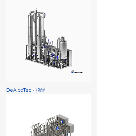
DeAlcoTec - 脱醇