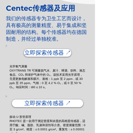
Centec传感器及应用
我们的传感器专为卫生工艺而设计，
具有极高的测量精度、易于集成和坚
固耐用的结构。每个传感器均在德国
制造，并经过单独校准。
立即探索传感器 ↗️
光学氧气测量
OXYTRANS TR 可测量脱气水、麦汁、啤酒、饮料、液态
食品、CO₂ 和保护气体中的 O₂。该技术采用光学原理，
无需更换电解液和膜片。液相：1 ppb 至 2 ppm，或 30
ppb 至 35 ppm。气相：0 至 4.2 % O₂，或 0 至 50 %
O₂。响应时间：t90 ≤ 10 s。
立即探索传感器 ↗️
振动 U 形管原理
RHOTEC 是一款用于测定密度和浓度的高精度传感器，适
用于酸、碱、脂肪、乳液和溶剂等介质。密度测量范围：0
至 3 g/cm³。精度：± 0.0001 g/cm³。重复性：± 0.00001