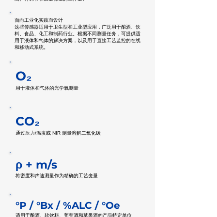
面向工业化实践而设计
这些传感器适用于卫生型和工业型应用，广泛用于酿酒、饮
料、食品、化工和制药行业。根据不同测量任务，可提供适
用于液体和气体的解决方案，以及用于直接工艺监控的在线
和移动式系统。
O₂
用于液体和气体的光学氧测量
CO₂
通过压力/温度或 NIR 测量溶解二氧化碳
ρ + m/s
将密度和声速测量作为精确的工艺变量
°P / °Bx / %ALC / °Oe
适用于酿酒、软饮料、葡萄酒和苹果酒的产品特定单位