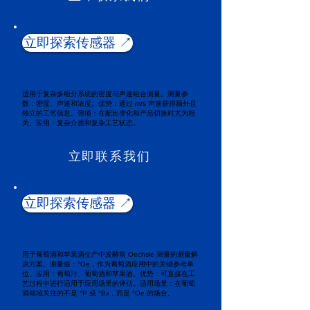
立即探索传感器 ↗️
COMBITEC
适用于复杂多组分系统的密度与声速组合测量。测量参
数：密度、声速和浓度。优势：通过 m/s 声速获得额外且
独立的工艺信息。强项：在配比变化和产品切换时尤为相
关。应用：复杂介质和复杂工艺状态。
立即联系我们
立即探索传感器 ↗️
OECHSLE MONITOR
用于葡萄酒和苹果酒生产中发酵前 Oechsle 测量的测量解
决方案。测量值：°Oe，作为葡萄酒应用中的关键参考单
位。应用：葡萄汁、葡萄酒和苹果酒。优势：可直接在工
艺过程中进行适用于应用场景的评估。适用场景：在葡萄
酒领域关注的不是 °P 或 °Bx，而是 °Oe 的场合。