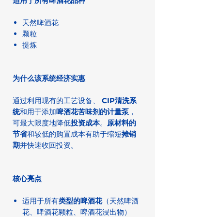
适用于所有啤酒花品种
天然啤酒花
颗粒
提炼
为什么该系统经济实惠
通过利用现有的工艺设备、
CIP清洗系
统
和用于添加
啤酒花苦味剂
的计量泵
，
可最大限度地降低
投资成本
。
原材料的
节省
和较低的购置成本有助于缩短
摊销
期
并快速收回投资。
核心亮点
适用于所有
类型的啤酒花
（天然啤酒
花、啤酒花颗粒、啤酒花浸出物）