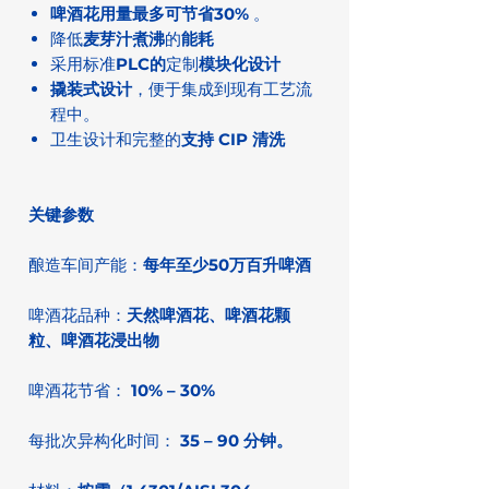
啤酒花用量最多可节省
30%
。
降低
麦芽汁煮沸
的
能耗
采用标准
PLC的
定制
模块化设计
撬装式设计
，便于集成到现有工艺流
程中。
卫生设计和完整的
支持 CIP 清洗
关键参数
酿造车间产能：
每年至少50万百升啤酒
啤酒花品种：
天然啤酒花、啤酒花颗
粒、啤酒花浸出物
啤酒花节省：
10% – 30%
每批次异构化时间：
35 – 90 分钟。