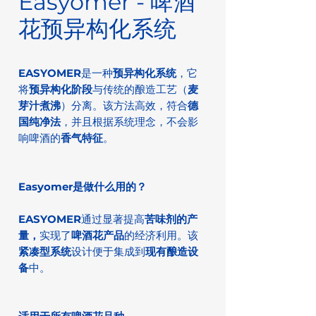
Easyomer - 啤酒
花预异构化系统
EASYOMER
是一种
预异构化系统
，它
将
预异构化阶段
与传统的酿造工艺（
麦
芽汁煮沸
）分离。该方法高效，符合
德
国纯净法
，并且根据系统理念，不会影
响啤酒的
香气特征
。
Easyomer是做什么用的？
EASYOMER
通过显著提高
苦味剂的产
量，
实现了
啤酒花产品
的经济利用。该
紧凑型系统
设计便于集成到
现有
酿造设
备
中。