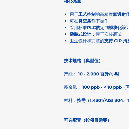
核心亮点
用于
工艺控制
的高精度
氧透射
可在
真空条件
下操作
采用标准
PLC的
定制
模块化设
撬装式设计
，便于安装调试
卫生设计和完整的
支持 CIP 清
技术规格（典型值）
产能：
10 - 2,000 百升/小时
残余氧：
100 ppb - < 10 p
材料：
按需（1.4301/AISI 304、1
可选配置（按项目需要）