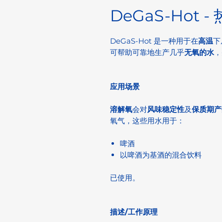
DeGaS-Hot
DeGaS-Hot 是一种用于在
高温
下
可帮助可靠地生产几乎
无氧的水
，
应用场景
溶解氧
会对
风味稳定性
及
保质期产
氧气，这些用水用于：
啤酒
以啤酒为基酒的混合饮料
已使用。
描述/工作原理