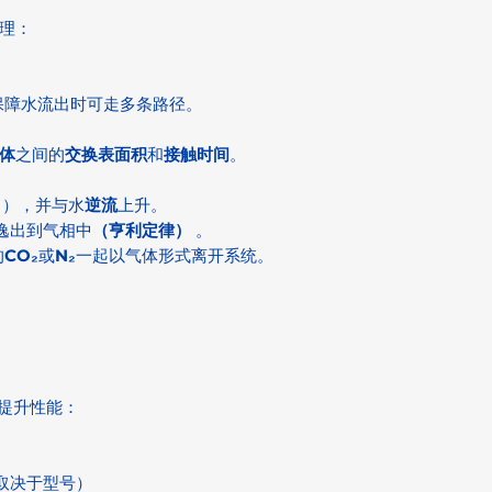
理：
保障水流出时可走多条路径。
体
之间的
交换表面积
和
接触时间
。
），并与水
逆流
上升。
逸出到气相中
（亨利定律）
。
的
CO₂
或
N₂
一起以气体形式离开系统。
于提升性能：
取决于型号）