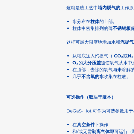
这就是该工艺中
塔内脱气的
工作原
水分布在
柱体
的上部。
柱体中密集排列的薄
不锈钢板
这样可最大限度地增加水和
汽提气
从塔底送入汽提气（
CO₂
或
N₂
O₂
的
大分压差
迫使氧气从水中
在顶部，去除的氧气与未溶解
几乎
不含氧的水
收集在柱底。
可选操作（取决于版本）
DeGaS-Hot 可作为可选参数用
在
真空条件
下操作
和/或无需
剥离气体
即可运行（