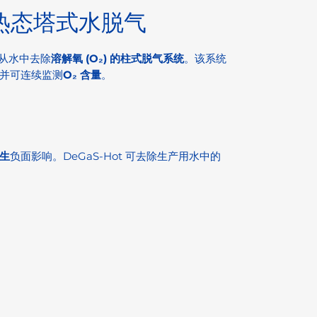
 - 热态塔式水脱气
从水中去除
溶解氧 (O₂) 的
柱式脱气系统
。该系统
并可连续监测
O₂ 含量
。
生
负面影响。DeGaS-Hot 可去除生产用水中的