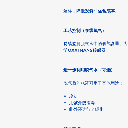
这样可降低
投资
和
运营成本
。
工艺控制（在线氧气）
持续监测脱气水中的
氧气含量
。为
学
OXYTRANS传感器
。
进一步利用脱气水（可选）
脱气后的水还可用于其他用途：
冷却
用
紫外线
消毒
此外还进行了碳化