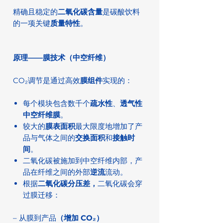
精确且稳定的
二氧化碳含量
是碳酸饮料
的一项关键
质量特性
。
原理——膜技术（中空纤维）
CO₂调节是通过高效
膜组件
实现的：
每个模块包含数千个
疏水性
、
透气性
中空纤维膜
。
较大的
膜表面积
最大限度地增加了产
品与气体之间的
交换面积
和
接触时
间
。
二氧化碳被施加到中空纤维内部，产
品在纤维之间的外部
逆流
流动。
根据
二氧化碳分压差，
二氧化碳会穿
过膜迁移：
– 从膜到产品
（增加 CO₂）