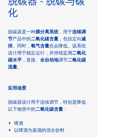
脱碳器 - 脱碳与碳
化
脱碳器是一种
膜分离系统
，用于
连续调
节
产品中的
二氧化碳含量
，包括定向
减
排
。同时，
氧气含量
也会降低。该系统
设计用于稳定运行，并持续监测
二氧化
碳水平
，直接、
全自动地
调节
二氧化碳
流量
。
应用场景
脱碳器设计用于连续调节，特别是降低
以下物质中的
二氧化碳含量
：
啤酒
以啤酒为基酒的混合饮料