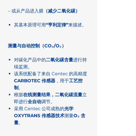
– 或从产品进入膜
（减少二氧化碳）
其基本原理可用
“亨利定律”
来描述。
测量与自动控制（CO₂/O₂）
对碳化产品中的
二氧化碳含量
进行持
续监测。
该系统配备了来自 Centec 的高精度
CARBOTEC 传感器
，用于
工艺控
制
。
根据
在线测量结果，
二氧化碳流量
立
即进行
全自动
调节。
采用 Centec 公司成熟的
光学
OXYTRANS 传感器技术
测量
O₂ 含
量
。