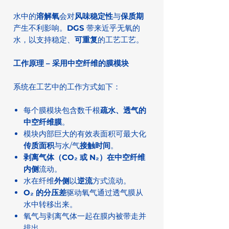
水中的
溶解氧
会对
风味稳定性
与
保质期
产生不利影响。
DGS
带来近乎无氧的
水，以支持稳定、
可重复
的工艺工艺。
工作原理 – 采用中空纤维的膜模块
系统在工艺中的工作方式如下：
每个膜模块包含数千根
疏水、透气的
中空纤维膜
。
模块内部巨大的有效表面积可最大化
传质面积
与水/气
接触时间
。
剥离气体（CO₂ 或 N₂）在中空纤维
内侧
流动。
水在纤维
外侧
以
逆流
方式流动。
O₂ 的分压差
驱动氧气通过透气膜从
水中转移出来。
氧气与剥离气体一起在膜内被带走并
排出。