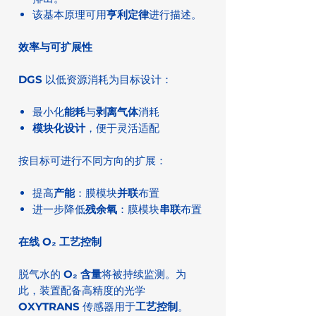
该基本原理可用
亨利定律
进行描述。
效率与可扩展性
DGS
以低资源消耗为目标设计：
最小化
能耗
与
剥离气体
消耗
模块化设计
，便于灵活适配
按目标可进行不同方向的扩展：
提高
产能
：膜模块
并联
布置
进一步降低
残余氧
：膜模块
串联
布置
在线 O₂ 工艺控制
脱气水的
O₂ 含量
将被持续监测。为
此，装置配备高精度的光学
OXYTRANS
传感器用于
工艺控制
。