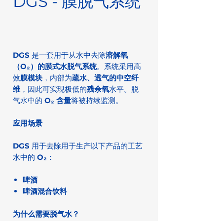
DGS - 膜脱气系统
DGS
是一套用于从水中去除
溶解氧
（O₂）的膜式水脱气系统
。系统采用高
效
膜模块
，内部为
疏水、透气的中空纤
维
，因此可实现极低的
残余氧
水平。脱
气水中的
O₂ 含量
将被持续监测。
应用场景
DGS
用于去除用于生产以下产品的工艺
水中的
O₂
：
啤酒
啤酒混合饮料
为什么需要脱气水？