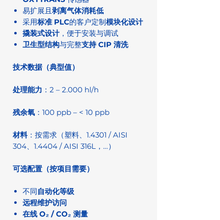
易扩展且
剥离气体消耗低
采用
标准 PLC
的客户定制
模块化设计
撬装式设计
，便于安装与调试
卫生型结构
与完整
支持 CIP 清洗
技术数据（典型值）
处理能力
：2 – 2.000 hl/h
残余氧
：100 ppb – < 10 ppb
材料
：按需求（塑料、1.4301 / AISI
304、1.4404 / AISI 316L，…）
可选配置（按项目需要）
不同
自动化等级
远程维护访问
在线 O₂ / CO₂ 测量