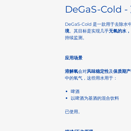
DeGaS-Cold
DeGaS-Cold 是一款用于去除水
境
。其目标是实现几乎
无氧的水，
持续监测。
应用场景
溶解氧
会对
风味稳定性
及
保质期产
中的氧气，这些用水用于：
啤酒
以啤酒为基酒的混合饮料
已使用。