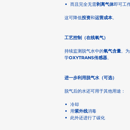
而且完全无需
剥离气体
即可工
这可降低
投资
和
运营成本
。
工艺控制（在线氧气）
持续监测脱气水中的
氧气含量
。为
学
OXYTRANS传感器
。
进一步利用脱气水（可选）
脱气后的水还可用于其他用途：
冷却
用
紫外线
消毒
此外还进行了碳化