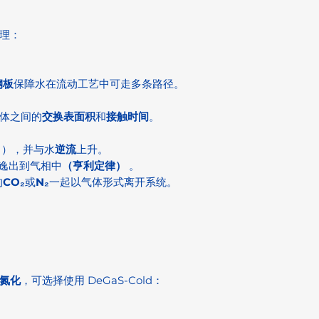
理：
钢板
保障水在流动工艺中可走多条路径。
体之间的
交换表面积
和
接触时间
。
），并与水
逆流
上升。
逸出到气相中
（亨利定律）
。
的
CO₂
或
N₂
一起以气体形式离开系统。
氮化
，可选择使用 DeGaS-Cold：