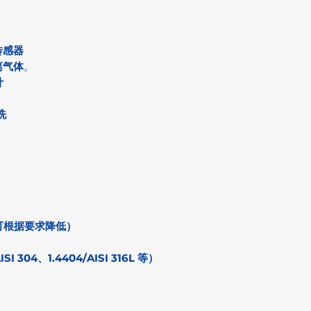
传感器
离气体
。
计
洗
pb（可根据要求降低）
 304、1.4404/AISI 316L 等）