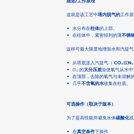
描述/工作原理
这就是该工艺中
塔内脱气的
工作原
水分布在
柱体
的上部。
在柱体中，紧密排列的薄
不锈
这样可最大限度地增加水和汽提气
从塔底送入汽提气（
CO₂
或
N₂
O₂ 的
大分压差
迫使氧气从水中
在顶部，去除的氧气与未溶解
几乎
不含氧的水
收集在柱底。
可选操作（取决于版本）
为了提高性能并避免水体
碳酸化
或
在
真空条件
下操作