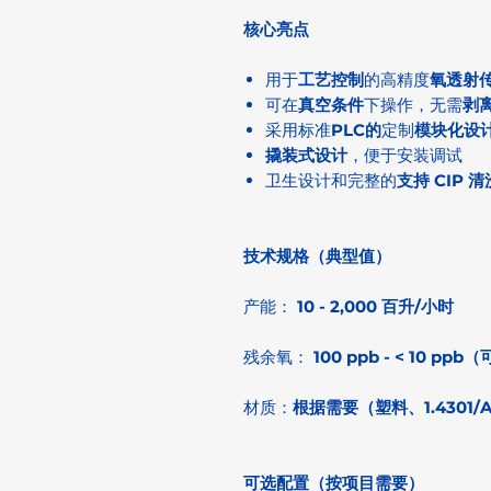
核心亮点
用于
工艺控制
的高精度
氧透射
可在
真空条件
下操作，无需
剥
采用标准
PLC的
定制
模块化设
撬装式设计
，便于安装调试
卫生设计和完整的
支持 CIP 清
技术规格（典型值）
产能：
10 - 2,000 百升/小时
残余氧：
100 ppb - < 10 p
材质：
根据需要（塑料、1.4301/AISI
可选配置（按项目需要）