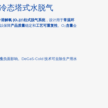
 - 冷态塔式水脱气
中
溶解氧 (O₂)
的
柱式脱气系统
，设计用于
常温环
以保障
产品质量
稳定和
工艺可重复性
。O₂
含量
会
生
负面影响。DeGaS-Cold 技术可去除生产用水