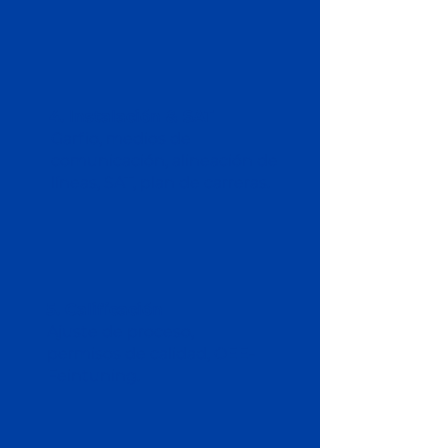
4. Instalación & SAT
Garfio, medios de
comunicación, alineación de
líneas, SAT, plan de carreras.
5. Calificación
Ajuste de proceso,
permisos de calidad, OEE-
Feintuning.