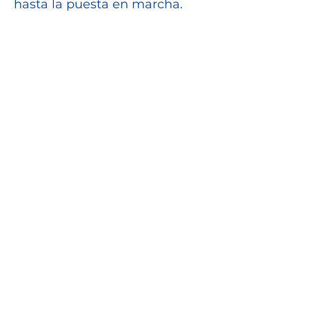
hasta la puesta en marcha.
Line Performance
Skids estandarizados,
paradas cortas, ciclos CIP
optimizados.
Calidad en el
proceso
Medición en línea de °Brix,
O₂, CO₂, temperatura,
conductividad.