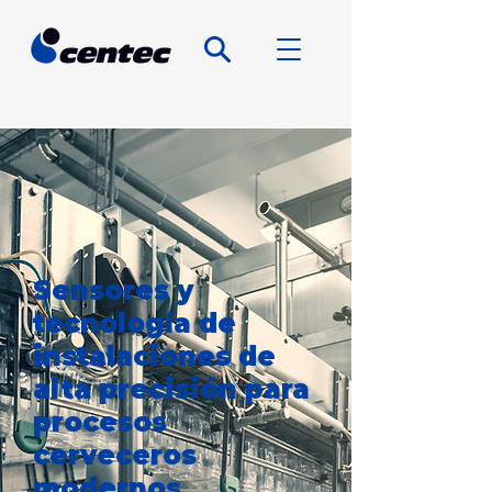
Sensores y
tecnología de
instalaciones de
alta precisión
para
procesos
cerveceros
modernos