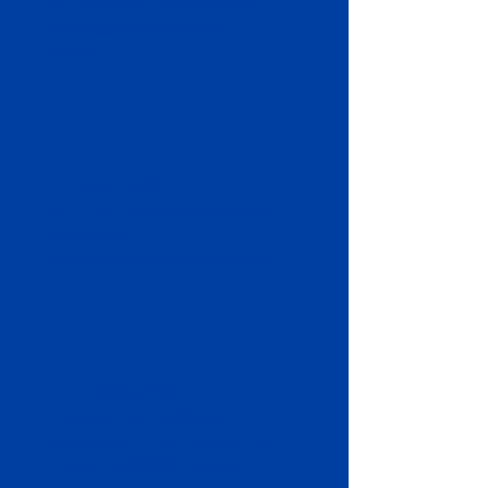
volúmenes, objetivos de
calidad, controladores OEE,
diseño.
2. Ingeniería
R&I, 3D, matriz de válvulas,
concepto CIP,
automatización, calendario.
3. Fabricación & FAT
Skids premontados,
pruebas funcionales y de
estanqueidad, recetas.