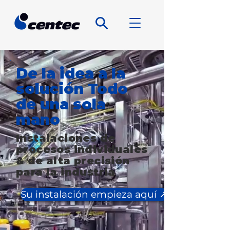
De la idea a la
solución Todo
de una sola
mano
Instalaciones de
procesos individuales
& de alta precisión
para la industria
Su instalación empieza aquí ↗️