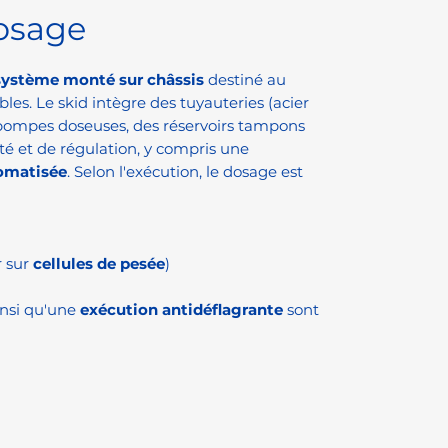
osage
système monté sur châssis
destiné au
bles. Le skid intègre des tuyauteries (acier
 pompes doseuses, des réservoirs tampons
té et de régulation, y compris une
omatisée
. Selon l'exécution, le dosage est
r sur
cellules de pesée
)
insi qu'une
exécution antidéflagrante
sont