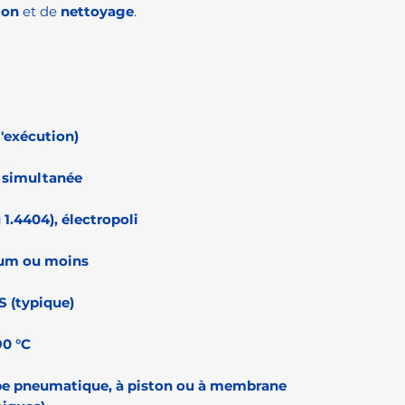
ion
et de
nettoyage
.
 l'exécution)
u simultanée
 1.4404), électropoli
 µm ou moins
FS (typique)
90 °C
e pneumatique, à piston ou à membrane