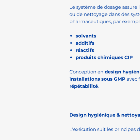
Le système de dosage assure l'
ou de nettoyage dans des sys
pharmaceutiques, par exemple
solvants
additifs
réactifs
produits chimiques CIP
Conception en
design hygién
installations sous GMP
avec f
répétabilité
.
Design hygiénique & nettoy
L'exécution suit les principes