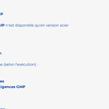
IP
SIP
n'est disponible qu'en version acier
n
selon l'exécution) :
es
xigences GMP