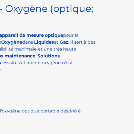
 Oxygène (optique;
appareil de mesure optique
pour la
n
Oxygène
dans
Liquides
et
Gaz
. Il sert à des
ibilité maximale et une très haute
ns maintenance
.
Solutions
cessaires et aucun oxygène n'est
.
oxygène optique portable destiné à