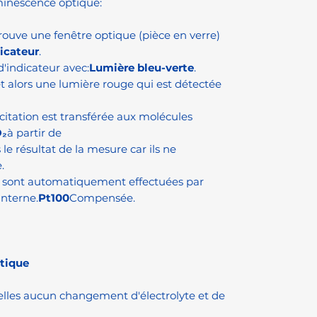
minescence optique:
rouve une fenêtre optique (pièce en verre)
icateur
.
d'indicateur avec:
Lumière bleu-verte
.
t alors une lumière rouge qui est détectée
xcitation est transférée aux molécules
O₂
à partir de
 le résultat de la mesure car ils ne
e.
e sont automatiquement effectuées par
interne.
Pt100
Compensée.
tique
lles aucun changement d'électrolyte et de
e