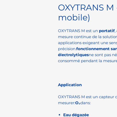
OXYTRANS M -
mobile)
OXYTRANS M est un
portatif
,
mesure continue de la solutio
applications exigeant une sens
précision.
fonctionnement sa
électrolytiques
ne sont pas né
consommé pendant la mesure
Application
OXYTRANS M est un capteur d'
mesurer:
O₂
dans:
Eau dégazée