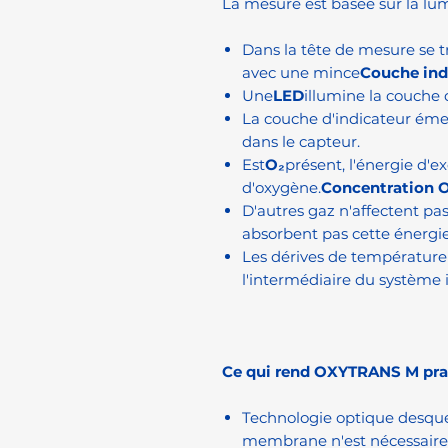
La mesure est basée sur la lu
Dans la tête de mesure se t
avec une mince
Couche ind
Une
LED
illumine la couche 
La couche d'indicateur éme
dans le capteur.
Est
O₂
présent, l'énergie d'e
d'oxygène.
Concentration 
D'autres gaz n'affectent pas
absorbent pas cette énergi
Les dérives de températur
l'intermédiaire du système 
Ce qui rend OXYTRANS M pra
Technologie optique desque
membrane n'est nécessair