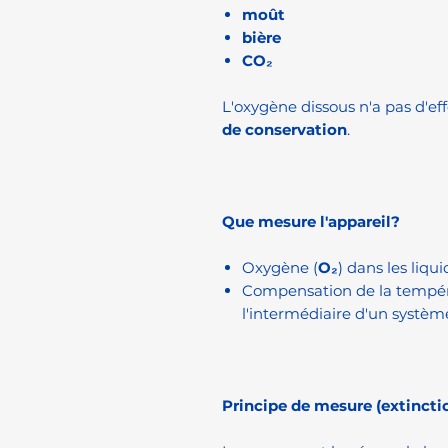
moût
bière
CO₂
L'oxygène dissous n'a pas d'ef
de conservation
.
Que mesure l'appareil?
Oxygène (
O₂
) dans les liqu
Compensation de la tempér
l'intermédiaire d'un systèm
Principe de mesure (extincti