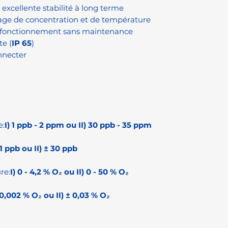
 excellente stabilité à long terme
plage de concentration et de température
e fonctionnement sans maintenance
te (
IP 65
)
onnecter
e:
I) 1 ppb - 2 ppm ou II) 30 ppb - 35 ppm
± 1 ppb ou II) ± 30 ppb
re:
I) 0 - 4,2 % O₂ ou II) 0 - 50 % O₂
± 0,002 % O₂ ou II) ± 0,03 % O₂