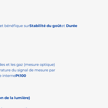
fet bénéfique sur
Stabilité du goût
et
Durée
ides et les gaz (mesure optique)
ature du signal de mesure par
e interne
Pt100
on de la lumière)