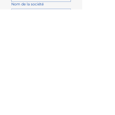
Nom de la société
Numéro de téléphone
Sujet
Écrire un message...
Envoyer