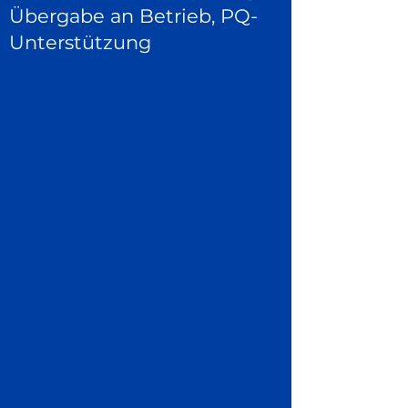
Übergabe an Betrieb, PQ-
Unterstützung
1. URS & Risikoanalyse
Anforderungserhebung, DQ,
kritische Parameter,
Qualifizierungsstrategie.
2. Engineering
FS/DS, R&I, 3D, Werkstoffe,
Oberflächen, Entwässerung,
CIP/SIP-Konzepte.