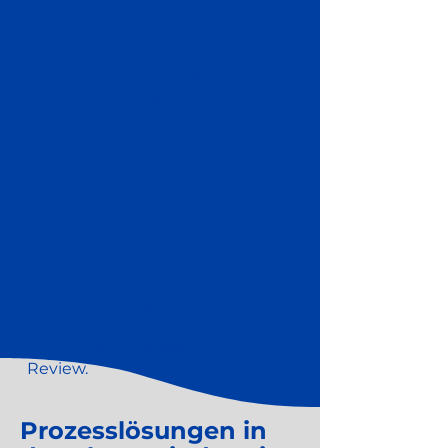
5. IQ/OQ
Funktionsprüfungen, ALCOA+
Nachweise, Messketten,
Softwaretests.
6. Betrieb & PQ
Stabilitätsbelege,
Trendings, SOPs,
Schulungen, Periodic
Review.
Prozesslösungen in