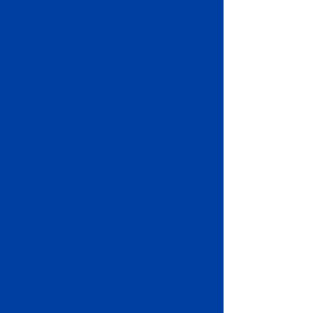
3. Fertigung & FAT
Skids nach ASME-BPE,
vollständige Doku, Vorab-
Tests, Rückverfolgbarkeit.
4. Installation & SAT
Hook-up, Loop-Spülung,
Heiß-/Kalt-Inbetriebnahme,
SAT-Protokolle.