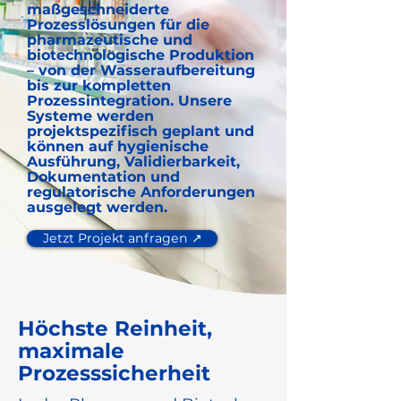
maßgeschneiderte
Prozesslösungen für die
pharmazeutische und
biotechnologische Produktion
– von der Wasseraufbereitung
bis zur kompletten
Prozessintegration. Unsere
Systeme werden
projektspezifisch geplant und
können auf hygienische
Ausführung, Validierbarkeit,
Dokumentation und
regulatorische Anforderungen
ausgelegt werden.
Jetzt Projekt anfragen ↗️
Höchste Reinheit,
maximale
Prozesssicherheit