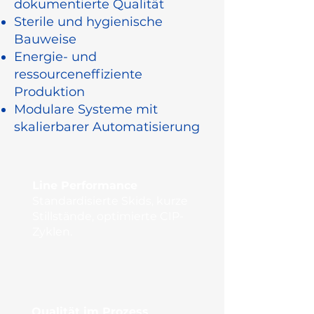
dokumentierte Qualität
Sterile und hygienische
Bauweise
Energie- und
ressourceneffiziente
Produktion
Modulare Systeme mit
skalierbarer Automatisierung
Line Performance
Standardisierte Skids, kurze
Stillstände, optimierte CIP-
Zyklen.
Qualität im Prozess