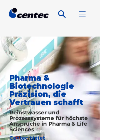
Pharma &
Biotechnologie
Präzision, die
Vertrauen schafft
Reinstwasser und
Prozesssysteme für höchste
Ansprüche in Pharma & Life
Sciences
Centec bietet