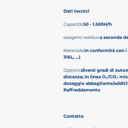
Dati tecnici
Capacità:
50 - 1.500H/h
ossigeno residuo:
a seconda de
Materiale:
in conformità con i 
316L, ...)
Opzioni:
diversi gradi di aut
distanza; in linea O₂/CO₂ mis
dosaggio abbagliante/additiv
Raffreddamento
Contatto