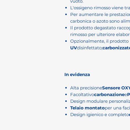
vuoto.
L'ossigeno rimosso viene tr
Per aumentare le prestazion
carbonica o azoto sono alim
Il prodotto degastato raccog
rimosso per ulteriore elabo
Opzionalmente, il prodotto
UV
disinfettato;
carbonizzat
In evidenza
Alta precisione
Sensore OX
Facoltativo
carbonazione
e
P
Design modulare personali
Telaio montato
per una faci
Design igienico e completo