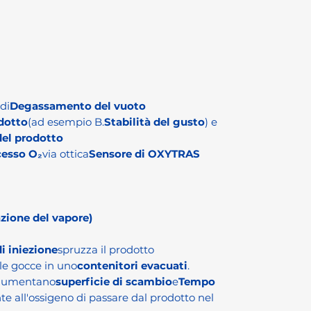
di
Degassamento del vuoto
dotto
(ad esempio B.
Stabilità del gusto
) e
del prodotto
cesso O₂
via ottica
Sensore di OXYTRAS
azione del vapore)
i iniezione
spruzza il prodotto
e gocce in uno
contenitori evacuati
.
 aumentano
superficie di scambio
e
Tempo
e all'ossigeno di passare dal prodotto nel