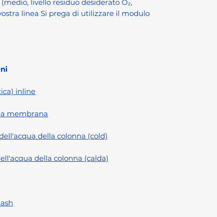
 (medio, livello residuo desiderato O₂,
vostra linea Si prega di utilizzare il modulo
ni
ca) inline
a a membrana
ll'acqua della colonna (cold)
l'acqua della colonna (calda)
lash