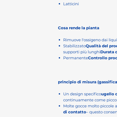
Latticini
Cosa rende la pianta
Rimuove l'ossigeno dai liqui
Stabilizzato
Qualità del pro
supporti più lunghi
Durata 
Permanente
Controllo pro
principio di misura (gassific
Un design specifico
ugello d
continuamente come piccol
Molte gocce molto piccole
di contatto
– questo consent