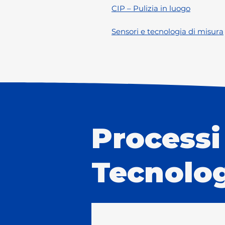
CIP – Pulizia in luogo
Sensori e tecnologia di misura
Processi
Tecnolog