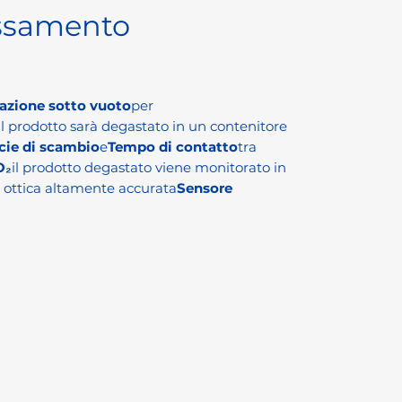
ssamento
azione sotto vuoto
per
. Il prodotto sarà degastato in un contenitore
cie di scambio
e
Tempo di contatto
tra
O₂
il prodotto degastato viene monitorato in
ottica altamente accurata
Sensore