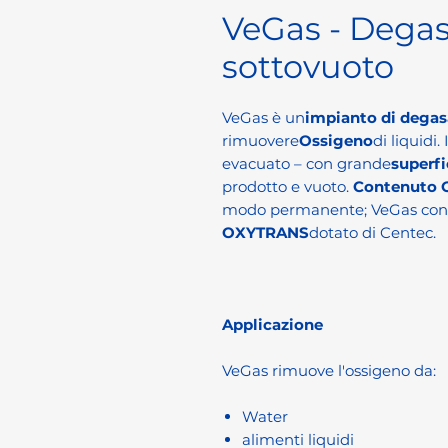
VeGas - Dega
sottovuoto
VeGas è un
impianto di degas
rimuovere
Ossigeno
di liquidi
evacuato – con grande
superfi
prodotto e vuoto.
Contenuto 
modo permanente; VeGas con 
OXYTRANS
dotato di Centec.
Applicazione
VeGas rimuove l'ossigeno da:
Water
alimenti liquidi