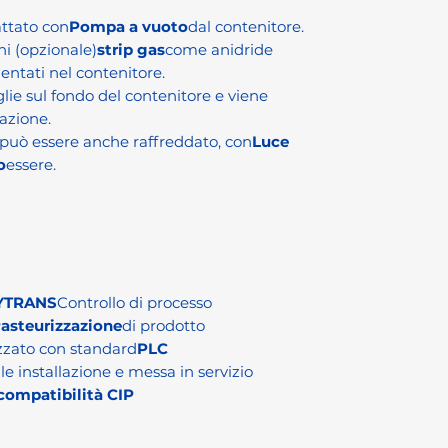
attato con
Pompa a vuoto
dal contenitore.
i (opzionale)
strip gas
come anidride
entati nel contenitore.
lie sul fondo del contenitore e viene
razione.
 può essere anche raffreddato, con
Luce
o
essere.
YTRANS
Controllo di processo
asteurizzazione
di prodotto
zzato con standard
PLC
le installazione e messa in servizio
compatibilità CIP