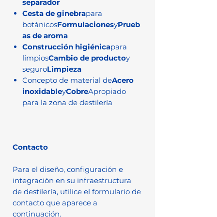
separador
Cesta de ginebra
para
botánicos
Formulaciones
y
Prueb
as de aroma
Construcción higiénica
para
limpios
Cambio de producto
y
seguro
Limpieza
Concepto de material de
Acero
inoxidable
y
Cobre
Apropiado
para la zona de destilería
Contacto
Para el diseño, configuración e
integración en su infraestructura
de destilería, utilice el formulario de
contacto que aparece a
continuación.