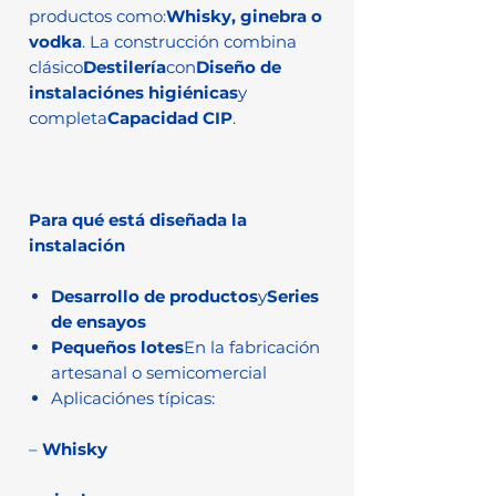
productos como:
Whisky, ginebra o
vodka
. La construcción combina
clásico
Destilería
con
Diseño de
instalaciónes higiénicas
y
completa
Capacidad CIP
.
Para qué está diseñada la
instalación
Desarrollo de productos
y
Series
de ensayos
Pequeños lotes
En la fabricación
artesanal o semicomercial
Aplicaciónes típicas:
–
Whisky