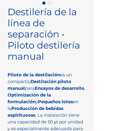
Destilería de la
línea de
separación •
Piloto destilería
manual
Piloto de la destilación
es un
compacto,
Destilación piloto
manual
para
Ensayos de desarrollo
,
Optimización de la
formulación
y
Pequeños lotes
en
la
Producción de bebidas
espirituosas
. La instalación tiene
una capacidad de 50 μl por unidad
y es especialmente adecuada para