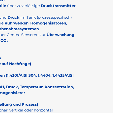
olle
über zuverlässige
Drucktransmitter
und
Druck
im Tank (prozessspezifisch)
wie
Rührwerken
,
Homogenisatoren
,
obenahmesystemen
uer Centec Sensoren zur
Überwachung
d
CO₂
m
 auf Nachfrage)
(1.4301/AISI 304, 1.4404, 1.4435/AISI
pH, Druck, Temperatur, Konzentration,
omogenisierer
ellung und Prozess)
när; vertikal oder horizontal