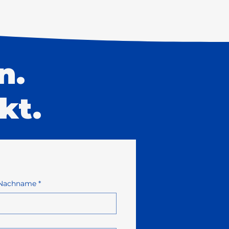
n.
kt.
Nachname
*