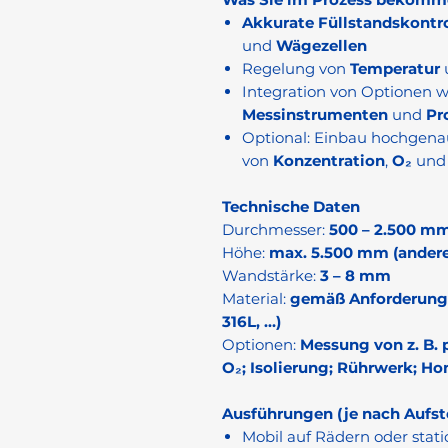
Akkurate Füllstandskontr
und
Wägezellen
Regelung von
Temperatur
Integration von Optionen 
Messinstrumenten
und
Pr
Optional: Einbau hochgena
von
Konzentration
,
O₂
un
Technische Daten
Durchmesser:
500 – 2.500 m
Höhe:
max. 5.500 mm (andere
Wandstärke:
3 – 8 mm
Material:
gemäß Anforderungen 
316L, …)
Optionen:
Messung von z. B. 
O₂; Isolierung; Rührwerk; H
Ausführungen (je nach Aufst
Mobil auf Rädern oder statio