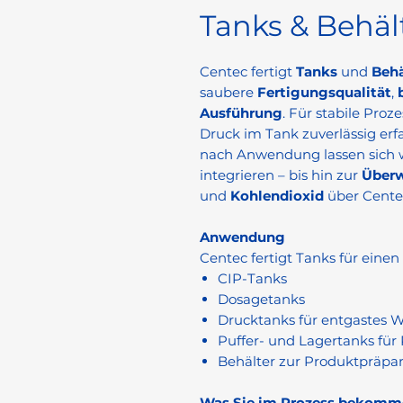
Tanks & Behäl
Centec fertigt
Tanks
und
Beh
saubere
Fertigungsqualität
,
Ausführung
. Für stabile Pro
Druck im Tank zuverlässig erf
nach Anwendung lassen sich 
integrieren – bis hin zur
Über
und
Kohlendioxid
über Cente
Anwendung
Centec fertigt Tanks für einen
CIP-Tanks
Dosagetanks
Drucktanks für entgastes 
Puffer- und Lagertanks für
Behälter zur Produktpräpar
Was Sie im Prozess bekomm