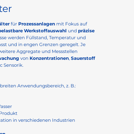
ter
älter
für
Prozessanlagen
mit Fokus auf
belastbare Werkstoffauswahl
und
präzise
zesse werden Füllstand, Temperatur und
asst und in engen Grenzen geregelt. Je
weitere Aggregate und Messstellen
wachung
von
Konzentrationen
,
Sauerstoff
c Sensorik.
 breiten Anwendungsbereich, z. B.:
Wasser
 Produkt
ation in verschiedenen Industrien
en