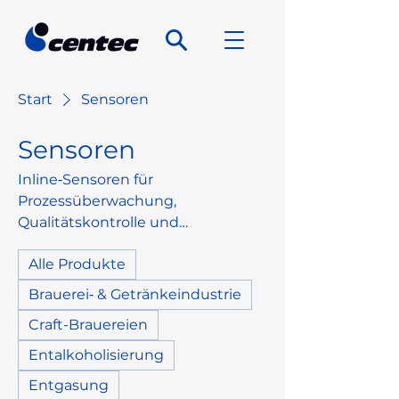
Start
Sensoren
Sensoren
Inline‑Sensoren für
Prozessüberwachung,
Qualitätskontrolle und
Standardisierung. Auswahl nach
Alle Produkte
Messgröße, Medium und
Einbauort – für maximale
Brauerei‑ & Getränkeindustrie
Transparenz und Prozessstabilität.
Craft-Brauereien
Entalkoholisierung
Entgasung