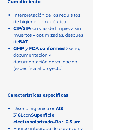
Cumplimiento
Interpretación de los requisitos
de higiene farmacéutica
CIP/SIP
con vías de limpieza sin
muertos y optimizadas, después
de
BAT
GMP y FDA conformes
Diseño,
documentación y
documentación de validación
(específica al proyecto)
Características específicas
Diseño higiénico en
AISI
316L
con
Superficie
electropolarizada
y
Ra ≤ 0,5 μm
Equipo integrado de elevación y