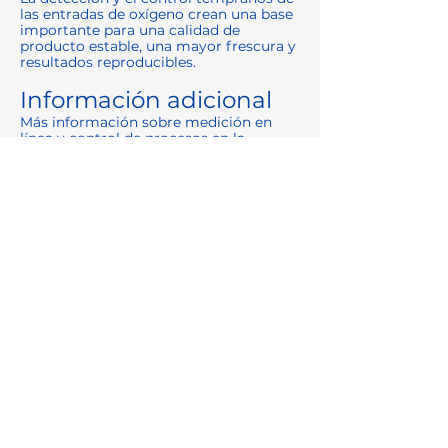
las entradas de oxígeno crean una base
importante para una calidad de
producto estable, una mayor frescura y
resultados reproducibles.
Información adicional
Más información sobre medición en
línea y control de procesos en la
industria de bebidas:
👉
https://www.centec.de/sensorik-
messtechnik
Contacta con nosotros para un
asesoramiento específico:
👉
https://www.centec.de/kontakt
Previous
Next