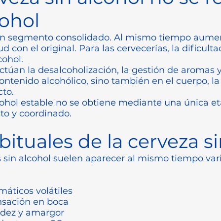
cohol
 un segmento consolidado. Al mismo tiempo aument
d con el original. Para las cervecerías, la dificult
cohol.
úan la desalcoholización, la gestión de aromas y 
 contenido alcohólico, sino también en el cuerpo, l
cto.
lcohol estable no se obtiene mediante una única e
to y coordinado.
ituales de la cerveza si
as sin alcohol suelen aparecer al mismo tiempo va
áticos volátiles
nsación en boca
cidez y amargor