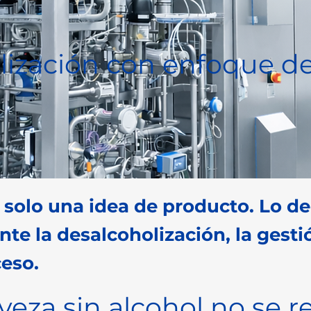
lización con enfoque d
s solo una idea de producto. Lo d
te la desalcoholización, la gesti
ceso.
veza sin alcohol no se 