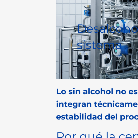
Desalcoho
sistema
Lo sin alcohol no e
integran técnicamen
estabilidad del pro
Por qué la cer