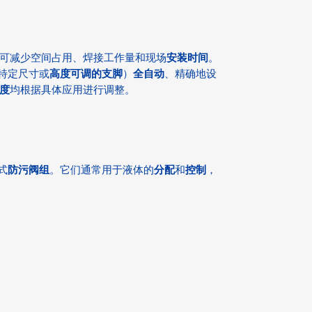
可减少空间占用、焊接工作量和现场
安装时间
。
，特定尺寸或
高度可调的支脚
）
全自动
、精确地设
度
均根据具体应用进行调整。
式
防污阀组
。它们通常用于液体的
分配
和
控制
，