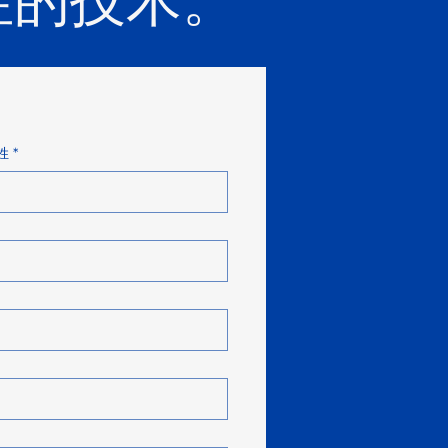
性的技术。
姓
*