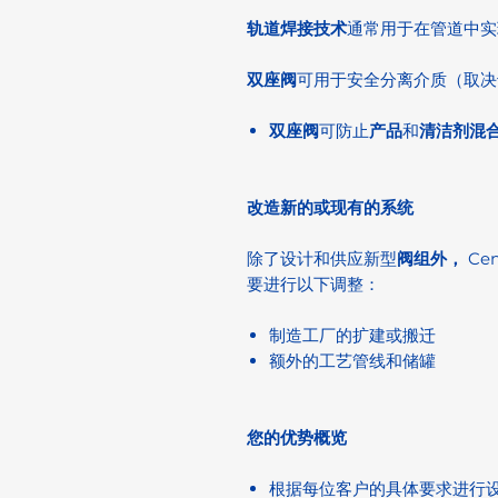
轨道焊接技术
通常用于在管道中实
双座阀
可用于安全分离介质（取决
双座阀
可防止
产品
和
清洁剂混
改造新的或现有的系统
除了设计和供应新型
阀组外，
Ce
要进行以下调整：
制造工厂的扩建或搬迁
额外的工艺管线和储罐
您的优势概览
根据每位客户的具体要求进行