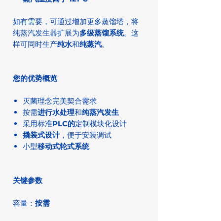
如有需要，可通过增加更多蒸馏塔，将
纯蒸汽发生器扩展为
多级蒸馏系统
。这
样可同时生产
纯水
和
纯蒸汽
。
您的优势概览
灭菌理念完美契合需求
按需
进行水处理
和
纯蒸汽发生
采用标准
PLC的
定制模块化设计
撬装式设计
，便于安装调试
小型
移动式轮式系统
关键参数
容量：
按需