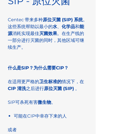
SIP - 原位灭菌
Centec 带来多种
原位灭菌 (SIP) 系统
。
这些系统帮助以最小的
水
、
化学品
和
能
源
消耗实现最佳
灭菌效果
。在生产线的
一部分进行灭菌的同时，其他区域可继
续生产。
什么是SIP？为什么需要CIP？
在适用更严格的
卫生标准的
情况下，在
CIP 清洗
之后进行
原位灭菌 (SIP)
。
SIP可杀死有害
微生物
。
可能在CIP中幸存下来的人
或者