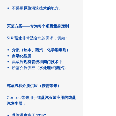
不采用
原位清洗技术的
地方。
灭菌方案——专为每个项目量身定制
SIP 理念
非常适合您的需求，例如：
介质（热水、蒸汽、化学消毒剂）
自动化程度
集成到
现有管线
和
阀门技术
中
所需介质供应（
水处理/纯蒸汽
）
纯蒸汽和介质供应（按需带来）
Centec 带来用于纯
蒸汽灭菌应用的纯蒸
汽发生器
：
蒸汽温度高于 121°C