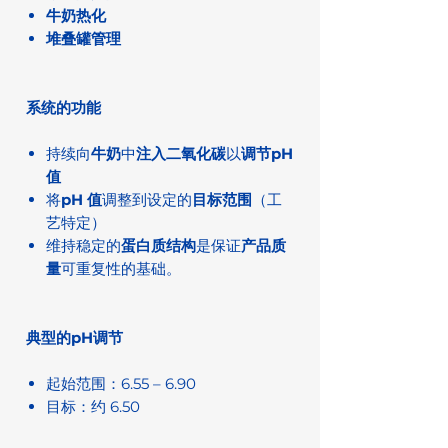
牛奶热化
堆叠罐管理
系统的功能
持续向
牛奶
中
注入二氧化碳
以
调节pH
值
将
pH 值
调整到设定的
目标范围
（工
艺特定）
维持稳定的
蛋白质结构
是保证
产品质
量
可重复性的基础。
典型的pH调节
起始范围：6.55 – 6.90
目标：约 6.50