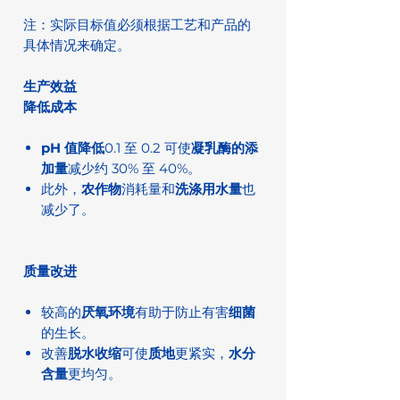
注：实际目标值必须根据工艺和产品的
具体情况来确定。
生产效益
降低成本
pH 值降低
0.1 至 0.2 可使
凝乳酶的添
加量
减少约 30% 至 40%。
此外，
农作物
消耗量和
洗涤用水量
也
减少了。
质量改进
较高的
厌氧环境
有助于防止有害
细菌
的生长。
改善
脱水收缩
可使
质地
更紧实，
水分
含量
更均匀。