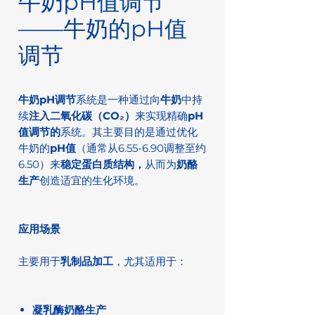
牛奶pH值调节
——牛奶的pH值
调节
牛奶pH调节
系统是一种通过向
牛奶
中持
续
注入二氧化碳（CO₂）
来实现精确
pH
值调节的
系统。其主要目的是通过优化
牛奶的
pH值
（通常从6.55-6.90调整至约
6.50）来
稳定蛋白质结构，
从而为
奶酪
生产
创造适宜的生化环境。
应用场景
主要用于
乳制品加工
，尤其适用于：
凝乳酶奶酪生产