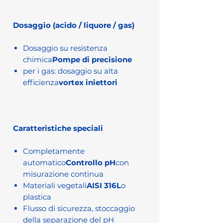
Dosaggio (acido / liquore / gas)
Dosaggio su resistenza
chimica
Pompe di precisione
per i gas: dosaggio su alta
efficienza
vortex iniettori
Caratteristiche speciali
Completamente
automatico
Controllo pH
con
misurazione continua
Materiali vegetali
AISI 316L
o
plastica
Flusso di sicurezza, stoccaggio
della separazione del pH