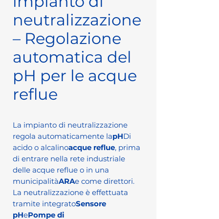
impianto di
neutralizzazione
– Regolazione
automatica del
pH per le acque
reflue
La impianto di neutralizzazione
regola automaticamente la
pH
Di
acido o alcalino
acque reflue
, prima
di entrare nella rete industriale
delle acque reflue o in una
municipalità
ARA
e come direttori.
La neutralizzazione è effettuata
tramite integrato
Sensore
pH
e
Pompe di