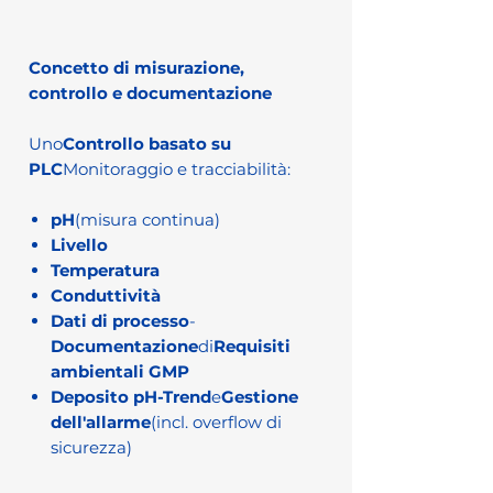
Concetto di misurazione,
controllo e documentazione
Uno
Controllo basato su
PLC
Monitoraggio e tracciabilità:
pH
(misura continua)
Livello
Temperatura
Conduttività
Dati di processo
-
Documentazione
di
Requisiti
ambientali GMP
Deposito pH-Trend
e
Gestione
dell'allarme
(incl. overflow di
sicurezza)