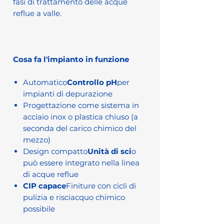
fasi di trattamento delle acque
reflue a valle.
Cosa fa l'impianto in funzione
Automatico
Controllo pH
per
impianti di depurazione
Progettazione come sistema in
acciaio inox o plastica chiuso (a
seconda del carico chimico del
mezzo)
Design compatto
Unità di sci
o
può essere integrato nella linea
di acque reflue
CIP capace
Finiture con cicli di
pulizia e risciacquo chimico
possibile