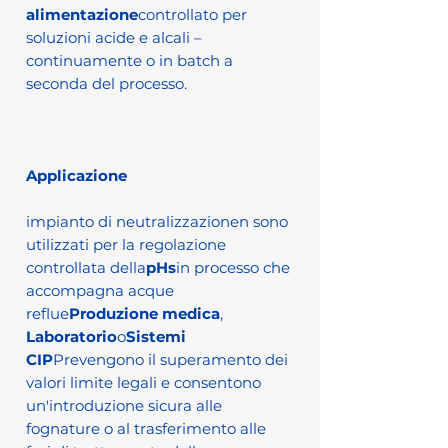
alimentazione
controllato per
soluzioni acide e alcali –
continuamente o in batch a
seconda del processo.
Applicazione
impianto di neutralizzazionen sono
utilizzati per la regolazione
controllata della
pHs
in processo che
accompagna acque
reflue
Produzione medica
,
Laboratorio
o
Sistemi
CIP
Prevengono il superamento dei
valori limite legali e consentono
un'introduzione sicura alle
fognature o al trasferimento alle