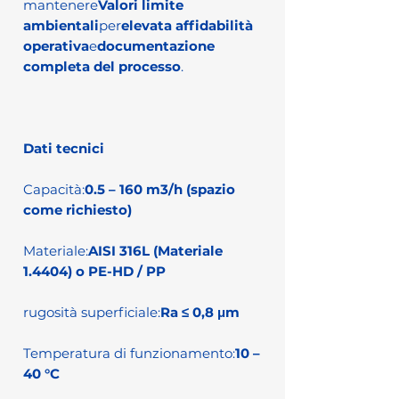
mantenere
Valori limite
ambientali
per
elevata affidabilità
operativa
e
documentazione
completa del processo
.
Dati tecnici
Capacità:
0.5 – 160 m3/h (spazio
come richiesto)
Materiale:
AISI 316L (Materiale
1.4404) o PE-HD / PP
rugosità superficiale:
Ra ≤ 0,8 μm
Temperatura di funzionamento:
10 –
40 °C