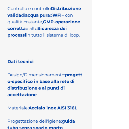
Controllo e controllo
Distribuzione
valida
di
acqua pura
o
WFI
– con
qualità costante,
GMP
-
operazione
corretta
e alto
Sicurezza dei
processi
in tutto il sistema di loop.
Dati tecnici
Design/Dimensionamento:
progett
o-specifico in base alla rete di
distribuzione e ai punti di
accettazione
Materiale:
Acciaio inox AISI 316L
Progettazione dell'igiene:
guida
tubo senza spazio morto