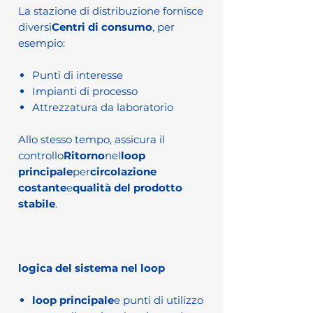
La stazione di distribuzione fornisce
diversi
Centri di consumo
, per
esempio:
Punti di interesse
Impianti di processo
Attrezzatura da laboratorio
Allo stesso tempo, assicura il
controllo
Ritorno
nel
loop
principale
per
circolazione
costante
e
qualità del prodotto
stabile
.
logica del sistema nel loop
loop principale
e punti di utilizzo