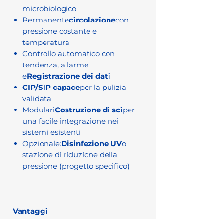
microbiologico
Permanente
circolazione
con
pressione costante e
temperatura
Controllo automatico con
tendenza, allarme
e
Registrazione dei dati
CIP/SIP capace
per la pulizia
validata
Modulari
Costruzione di sci
per
una facile integrazione nei
sistemi esistenti
Opzionale:
Disinfezione UV
o
stazione di riduzione della
pressione (progetto specifico)
Vantaggi