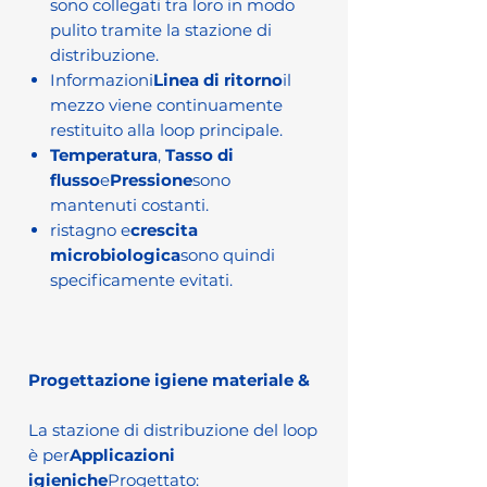
sono collegati tra loro in modo
pulito tramite la stazione di
distribuzione.
Informazioni
Linea di ritorno
il
mezzo viene continuamente
restituito alla loop principale.
Temperatura
,
Tasso di
flusso
e
Pressione
sono
mantenuti costanti.
ristagno e
crescita
microbiologica
sono quindi
specificamente evitati.
Progettazione igiene materiale &
La stazione di distribuzione del loop
è per
Applicazioni
igieniche
Progettato: