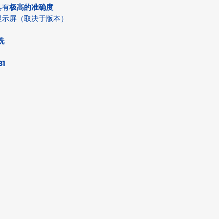
具有
极高的准确度
显示屏（取决于版本）
洗
B1