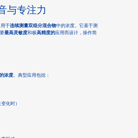
 声音与专注力
，用于
连续测量
双组分混合物
中的浓度。它基于测
要
最高灵敏度
和极
高精度的
应用而设计，操作简
的浓度
。典型应用包括：
生变化时）