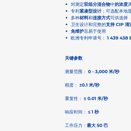
对测定
双组分混合物
中
的浓度
专利
紧凑型设计
；可选配本地
多种
材料
和
连接方式
可供选择
卫生设计和完整的
支持 CIP 清
免维护
且易于使用
欧洲专利申请号：
1 439 438 
关键参数
测量范围：
0 - 3,000 米/秒
精度：
±0.1 米/秒
重复性：
± 0.01 米/秒
响应时间：
≤ 1 秒
工作压力：
最大 50 巴