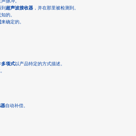
生声脉冲。
播到
超声波接收器
，并在那里被检测到。
已知的。
间
来确定的。
学
多项式
以产品特定的方式描述。
式。
感器
自动补偿。