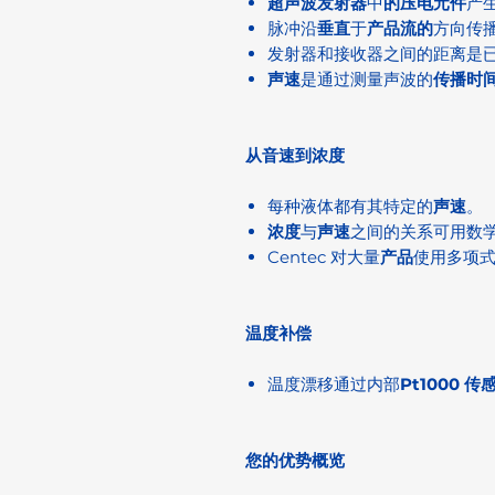
超声波发射器
中
的压电元件
产
脉冲沿
垂直
于
产品流的
方向传
发射器和接收器之间的距离是
声速
是通过测量声波的
传播时
从音速到浓度
每种液体都有其特定的
声速
。
浓度
与
声速
之间的关系可用数
Centec 对大量
产品
使用多项
温度补偿
温度漂移通过内部
Pt1000 传
您的优势概览