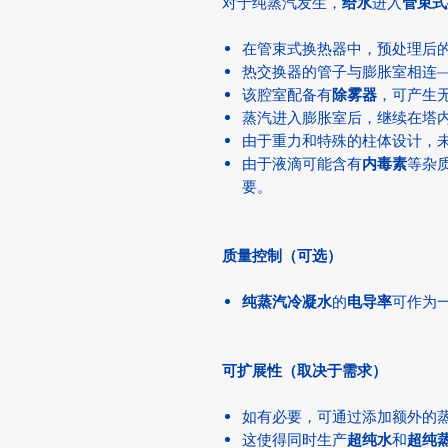
对于纯蒸汽发生，
给水
进入
管束式
在管束式换热器中，预处理后
热交换器的管子与膨胀室相连
该腔室配备有
除雾器
，可产生
蒸汽进入膨胀室后，继续在塔
由于重力和特殊的柱体设计，
由于液滴可能含有
内毒素
等杂
要。
质量控制（可选）
纯蒸汽冷凝水
的
电导率
可作为
可扩展性（取决于需求）
如有必要，可通过添加额外的蒸馏塔
这使得同时生产
超纯水
和
超纯