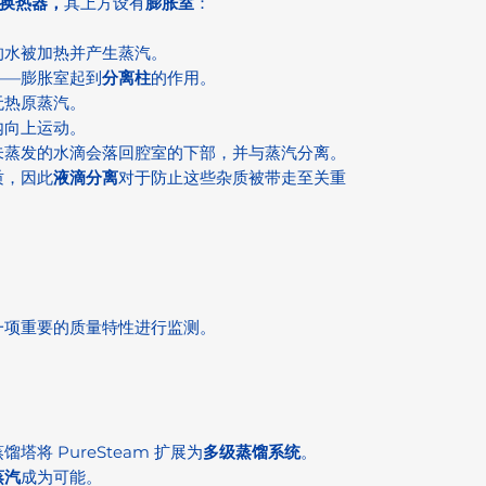
换热器，
其上方设有
膨胀室
：
的水被加热并产生蒸汽。
——膨胀室起到
分离柱
的作用。
无热原蒸汽。
内向上运动。
未蒸发的水滴会落回腔室的下部，并与蒸汽分离。
质，因此
液滴分离
对于防止这些杂质被带走至关重
一项重要的质量特性进行监测。
将 PureSteam 扩展为
多级蒸馏系统
。
蒸汽
成为可能。