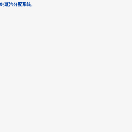
纯蒸汽分配系统
。
计