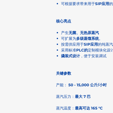
可根据要求带来用于
SIP应用
的
核心亮点
产生
无菌、无热原蒸汽
可扩展为
多级蒸馏系统
。
按需供应用于
SIP应用
的纯蒸汽
采用标准
PLC的
定制模块化设
撬装式设计
，便于安装调试
关键参数
产能：
50 - 15,000 公斤/小时
蒸汽压力：
最大 7 巴
蒸汽温度：
最高可达 165 °C