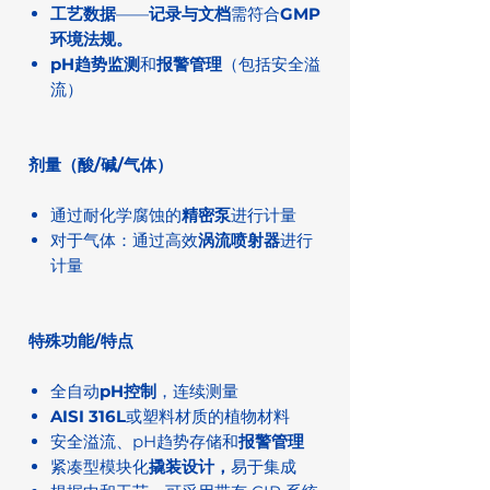
工艺数据
——
记录与文档
需符合
GMP
环境法规。
pH趋势监测
和
报警管理
（包括安全溢
流）
剂量（酸/碱/气体）
通过耐化学腐蚀的
精密泵
进行计量
对于气体：通过高效
涡流喷射器
进行
计量
特殊功能/特点
全自动
pH控制
，连续测量
AISI 316L
或塑料材质的植物材料
安全溢流、pH趋势存储和
报警管理
紧凑型模块化
撬装设计，
易于集成