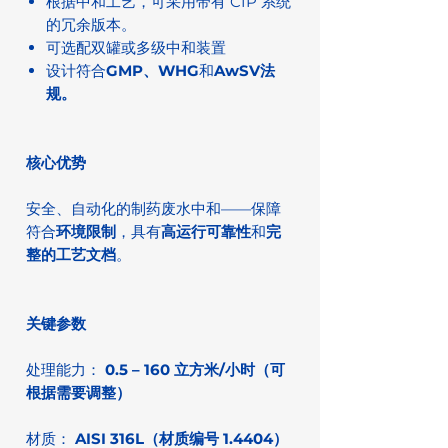
根据中和工艺，可采用带有 CIP 系统
的冗余版本。
可选配双罐或多级中和装置
设计符合
GMP、WHG
和
AwSV法
规。
核心优势
安全、自动化的制药废水中和——保障
符合
环境限制
，具有
高运行可靠性
和
完
整的工艺文档
。
关键参数
处理能力：
0.5 – 160 立方米/小时（可
根据需要调整）
材质：
AISI 316L（材质编号 1.4404）