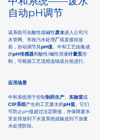
中和系统——废水
自动pH调节
该系统可在酸性或碱性
废水
进入公司污
水管网、市政污水处理
厂
或直接排放
前，自动调节其
pH值
。中和工艺由集成
的
pH传感器
和酸性/碱性溶液
计量泵
控
制，可根据工艺流程连续或分批进行。
应用场景
中和系统用于控制
制药生产
、
实验室
或
CIP系统
产生的工艺废水的
pH值
。它们
可防止pH值超过法定限值，并保障废水
安全排放到下水道系统或输送到下游废
水处理阶段。