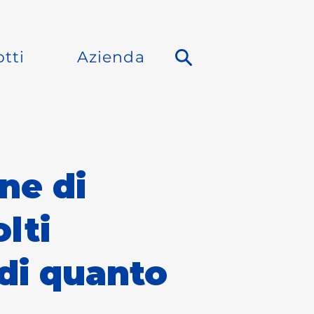
tti
Azienda
ne di
lti
 di quanto