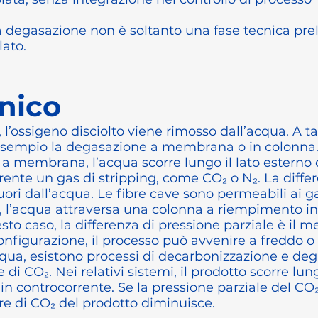
a degasazione non è soltanto una fase tecnica pre
lato.
nico
 l’ossigeno disciolto viene rimosso dall’acqua. A 
ad esempio la degasazione a membrana o in colonna
a membrana, l’acqua scorre lungo il lato esterno de
rrente un gas di stripping, come CO₂ o N₂. La diffe
 fuori dall’acqua. Le fibre cave sono permeabili ai 
 l’acqua attraversa una colonna a riempimento in
esto caso, la differenza di pressione parziale è il
configurazione, il processo può avvenire a freddo o 
cqua, esistono processi di decarbonizzazione e de
e di CO₂. Nei relativi sistemi, il prodotto scorre 
in controcorrente. Se la pressione parziale del CO₂
nore di CO₂ del prodotto diminuisce.