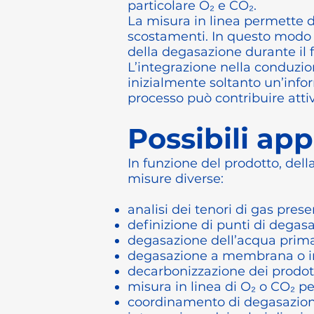
particolare O₂ e CO₂.
La misura in linea permette 
scostamenti. In questo modo n
della degasazione durante il
L’integrazione nella conduzio
inizialmente soltanto un’info
processo può contribuire attiv
Possibili app
In funzione del prodotto, dell
misure diverse:
analisi dei tenori di gas pres
definizione di punti di degas
degasazione dell’acqua prima d
degasazione a membrana o in 
decarbonizzazione dei prodot
misura in linea di O₂ o CO₂ pe
coordinamento di degasazion