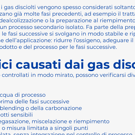
 i gas disciolti vengono spesso considerati solta
nzano già molte fasi precedenti, ad esempio il trat
 dealcolizzazione o la preparazione al riempimento
n processo secondario isolato. Fa parte della pr
e fasi successive si svolgano in modo stabile e ri
one dell’applicazione: ridurre l’ossigeno, adeguare 
odotto e del processo per le fasi successive.
ci causati dai gas disc
 controllati in modo mirato, possono verificarsi di
acqua di processo
rima delle fasi successive
l blending o della carbonazione
tti sensibili
 degasazione, miscelazione e riempimento
 o misura limitata a singoli punti
ta, senza integrazione nel controllo di processo