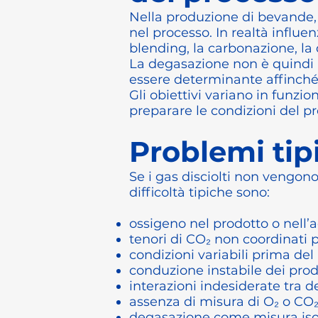
Nella produzione di bevande,
nel processo. In realtà influe
blending, la carbonazione, la
La degasazione non è quindi u
essere determinante affinché l
Gli obiettivi variano in funzi
preparare le condizioni del pr
Problemi tipi
Se i gas disciolti non vengono
difficoltà tipiche sono:
ossigeno nel prodotto o nell’
tenori di CO₂ non coordinati p
condizioni variabili prima de
conduzione instabile dei prodo
interazioni indesiderate tra
assenza di misura di O₂ o CO₂
degasazione come misura isola