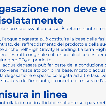
egasazione non deve e
 isolatamente
la non stabilizza il processo. È determinante il mo
, l’acqua degasata può costituire la base delle fas
trato, del raffreddamento del prodotto e della su
e anche nell’High Gravity Blending. La birra High
 l’estratto originale o il tenore alcolico desiderat
iungere CO₂ al prodotto.
 l’acqua degasata può far parte della conduzione
ato viene miscelato con birra base, mosto o acqu
a degasazione è spesso collegata ad altre fasi. D
a struttura dell’impianto, il concetto di misura e l
isura in linea
rollata in modo affidabile soltanto se i parametri r