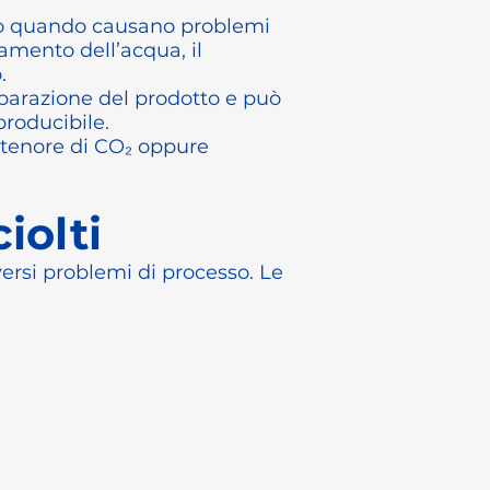
nto quando causano problemi
tamento dell’acqua, il
.
eparazione del prodotto e può
producibile.
il tenore di CO₂ oppure
iolti
versi problemi di processo. Le