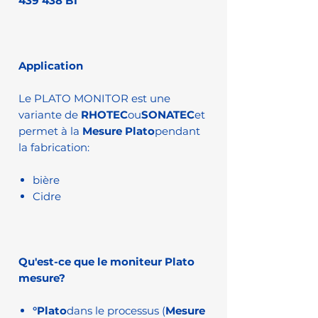
439 438 B1
Application
Le PLATO MONITOR est une
variante de
RHOTEC
ou
SONATEC
et
permet à la
Mesure Plato
pendant
la fabrication:
bière
Cidre
Qu'est-ce que le moniteur Plato
mesure?
°Plato
dans le processus (
Mesure