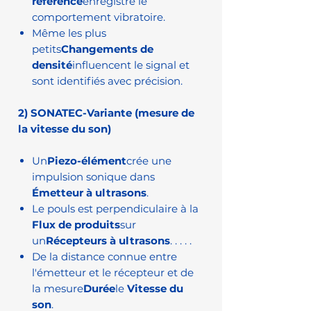
référence
enregistre le
comportement vibratoire.
Même les plus
petits
Changements de
densité
influencent le signal et
sont identifiés avec précision.
2) SONATEC-Variante (mesure de
la vitesse du son)
Un
Piezo-élément
crée une
impulsion sonique dans
Émetteur à ultrasons
.
Le pouls est perpendiculaire à la
Flux de produits
sur
un
Récepteurs à ultrasons
. . . . .
De la distance connue entre
l'émetteur et le récepteur et de
la mesure
Durée
le
Vitesse du
son
.