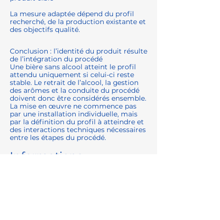
La mesure adaptée dépend du profil
recherché, de la production existante et
des objectifs qualité.
Conclusion : l’identité du produit résulte
de l’intégration du procédé
Une bière sans alcool atteint le profil
attendu uniquement si celui-ci reste
stable. Le retrait de l’alcool, la gestion
des arômes et la conduite du procédé
doivent donc être considérés ensemble.
La mise en œuvre ne commence pas
par une installation individuelle, mais
par la définition du profil à atteindre et
des interactions techniques nécessaires
entre les étapes du procédé.
Informations
complémentaires
En savoir plus sur la désalcoolisation de
la bière, du vin et d’autres boissons :
👉
https://www.centec.de/entalkoholisieru
ng