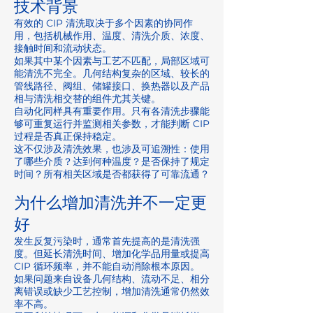
技术背景
有效的 CIP 清洗取决于多个因素的协同作
用，包括机械作用、温度、清洗介质、浓度、
接触时间和流动状态。
如果其中某个因素与工艺不匹配，局部区域可
能清洗不完全。几何结构复杂的区域、较长的
管线路径、阀组、储罐接口、换热器以及产品
相与清洗相交替的组件尤其关键。
自动化同样具有重要作用。只有各清洗步骤能
够可重复运行并监测相关参数，才能判断 CIP
过程是否真正保持稳定。
这不仅涉及清洗效果，也涉及可追溯性：使用
了哪些介质？达到何种温度？是否保持了规定
时间？所有相关区域是否都获得了可靠流通？
为什么增加清洗并不一定更
好
发生反复污染时，通常首先提高的是清洗强
度。但延长清洗时间、增加化学品用量或提高
CIP 循环频率，并不能自动消除根本原因。
如果问题来自设备几何结构、流动不足、相分
离错误或缺少工艺控制，增加清洗通常仍然效
率不高。